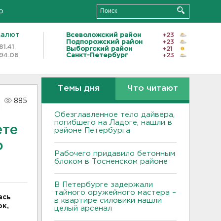
о
валют
Всеволожский район
+23
Подпорожский район
+23
81.41
Выборгский район
+21
94.06
Санкт-Петербург
+23
Темы дня
Что читают
885
Обезглавленное тело дайвера,
погибшего на Ладоге, нашли в
ете
районе Петербурга
ю
Рабочего придавило бетонным
блоком в Тосненском районе
В Петербурге задержали
тайного оружейного мастера –
ась
в квартире силовики нашли
ок,
целый арсенал