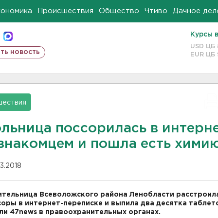
кономика
Происшествия
Общество
Чтиво
Дачное дел
Курсы 
USD ЦБ
ть новость
EUR ЦБ
шествия
льница поссорилась в интерн
езнакомцем и пошла есть хими
03.2018
тельница Всеволожского района Ленобласти расстроил
соры в интернет-переписке и выпила два десятка таблет
и 47news в правоохранительных органах.