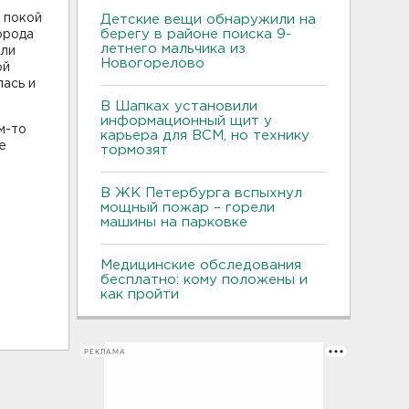
й покой
Детские вещи обнаружили на
берегу в районе поиска 9-
орода
летнего мальчика из
али
Новогорелово
ой
лась и
В Шапках установили
информационный щит у
м-то
карьера для ВСМ, но технику
е
тормозят
В ЖК Петербурга вспыхнул
мощный пожар – горели
машины на парковке
Медицинские обследования
бесплатно: кому положены и
как пройти
РЕКЛАМА