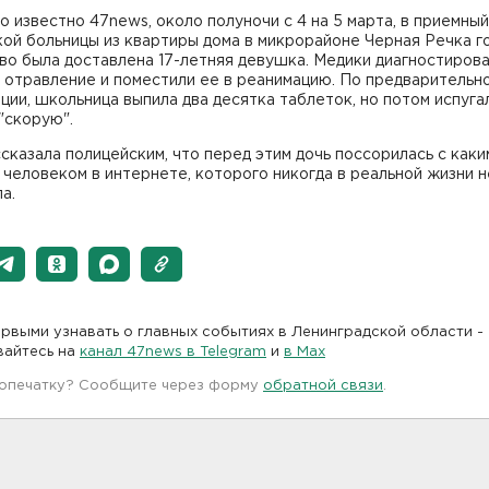
о известно 47news, около полуночи с 4 на 5 марта, в приемны
ой больницы из квартиры дома в микрорайоне Черная Речка г
во была доставлена 17-летняя девушка. Медики диагностиров
 отравление и поместили ее в реанимацию. По предварительн
ии, школьница выпила два десятка таблеток, но потом испуга
 "скорую".
сказала полицейским, что перед этим дочь поссорилась с каки
человеком в интернете, которого никогда в реальной жизни н
а.
рвыми узнавать о главных событиях в Ленинградской области -
вайтесь на
канал 47news в Telegram
и
в Maх
 опечатку? Сообщите через форму
обратной связи
.