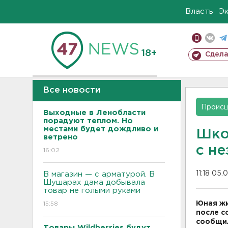
Власть
Э
18+
Сдела
Все новости
Проис
Выходные в Ленобласти
порадуют теплом. Но
местами будет дождливо и
Шко
ветрено
с н
16:02
11:18 05.
В магазин — с арматурой. В
Шушарах дама добывала
товар не голыми руками
Юная жи
15:58
после с
сообщил
Товары Wildberries будут