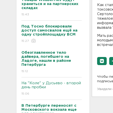
храниться и на партнерских
Как стал
складах
токсовск
Сертоло
15:43
тяжелое
информац
Под Тосно блокировали
вызвала
доступ самосвалов ещё на
одну стройплощадку ВСМ
Мать рас
молодым 
15:27
встречал
Обезглавленное тело
дайвера, погибшего на
Ладоге, нашли в районе
Петербурга
15:12
Чтобы пе
подписы
На "Коле" у Дусьево - второй
день пробки
Увидели
15:06
В Петербурге переносят с
Московского вокзала еще