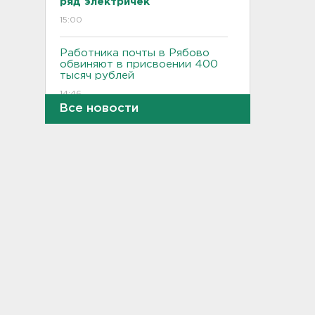
ряд электричек
15:00
Работника почты в Рябово
обвиняют в присвоении 400
тысяч рублей
14:46
Все новости
Верховный суд просят снять
партию "Яблоко" с выборов
14:31
Рабочего придавило
бетонным блоком в
Тосненском районе
14:25
Дачников ждет реверс на
"Скандинавии"
14:18