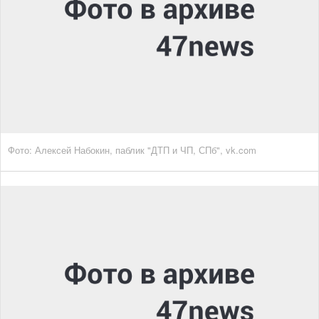
Фото: Алексей Набокин, паблик "ДТП и ЧП, СПб", vk.com