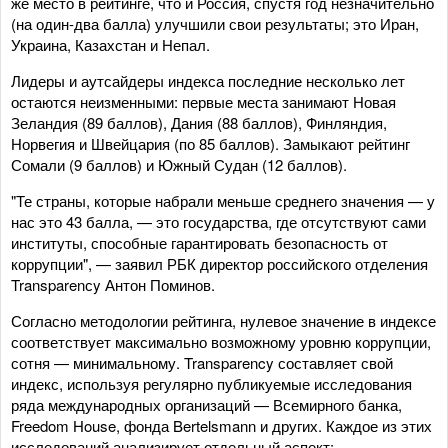
же место в рейтинге, что и Россия, спустя год незначительно
(на один-два балла) улучшили свои результаты; это Иран,
Украина, Казахстан и Непал.
Лидеры и аутсайдеры индекса последние несколько лет
остаются неизменными: первые места занимают Новая
Зеландия (89 баллов), Дания (88 баллов), Финляндия,
Норвегия и Швейцария (по 85 баллов). Замыкают рейтинг
Сомали (9 баллов) и Южный Судан (12 баллов).
"Те страны, которые набрали меньше среднего значения — у
нас это 43 балла, — это государства, где отсутствуют сами
институты, способные гарантировать безопасность от
коррупции", — заявил РБК директор российского отделения
Transparenсy Антон Поминов.
Согласно методологии рейтинга, нулевое значение в индексе
соответствует максимально возможному уровню коррупции,
сотня — минимальному. Transparency составляет свой
индекс, используя регулярно публикуемые исследования
ряда международных организаций — Всемирного банка,
Freedom House, фонда Bertelsmann и других. Каждое из этих
исследований анализирует отдельный аспект: