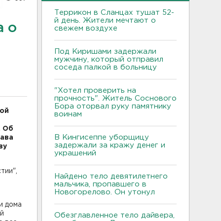
Террикон в Сланцах тушат 52-
й день. Жители мечтают о
а о
свежем воздухе
Под Киришами задержали
мужчину, который отправил
соседа палкой в больницу
"Хотел проверить на
прочность". Житель Соснового
Бора оторвал руку памятнику
ной
воинам
. Об
В Кингисеппе уборщицу
лава
задержали за кражу денег и
ву
украшений
тии",
Найдено тело девятилетнего
мальчика, пропавшего в
Новогорелово. Он утонул
и дома
ой
Обезглавленное тело дайвера,