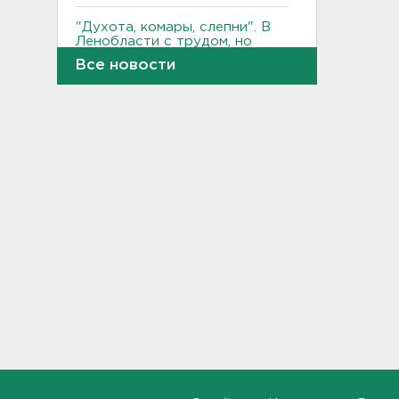
"Духота, комары, слепни". В
Ленобласти с трудом, но
находят грибы и ягоды в лесу
Все новости
19:36, 06.08.2026
Ученые пришли к выводу, что
дача или проживание рядом с
парком спасает от этой
болезни
19:07, 06.08.2026
Для иностранных
абитуриентов хотят ввести
экзамен по русскому
18:49, 06.08.2026
Смертельное ДТП
произошло на КАД у Низино
18:23, 06.08.2026