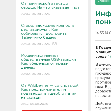
Общес
От панической атаки до
сердца. На что указывает пот
Инф
23:03, 06.08.2026
пон
Староладожскую крепость
реставрируют. Как
14:53 14.
собираются достроить
Тайничную башню
22:30, 06.08.2026
В Госду
о защит
Мошенники меняют
среду
"
общественные USB-зарядки.
Как уберечься от кражи
В думск
данных
подготов
государ
22:02, 06.08.2026
прокурат
противо
От Wildberries — со справкой.
года. В 
Как предпринимателям
доработк
подтвердить ущерб от атак
недостат
на склады
Действу
21:37, 06.08.2026
служащи