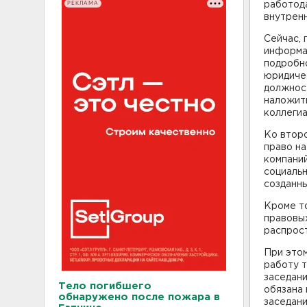
РЕКЛАМА
работод
внутренн
Сейчас, 
информа
подробн
юридиче
должност
наложить
коллеги
Ко втор
право на
компани
социальн
созданны
Кроме то
правовых
распрос
При это
работу т
заседани
Тело погибшего
обязана 
обнаружено после пожара в
заседани