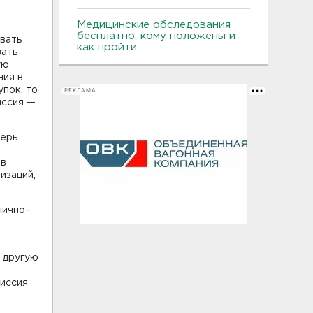
Медицинские обследования
бесплатно: кому положены и
овать
как пройти
вать
ую
ния в
пок, то
РЕКЛАМА
иссия —
перь
ов
изаций,
лично-
 другую
миссия