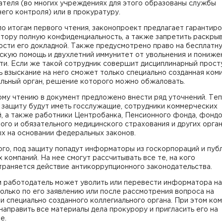
ателя (во многих учреждениях для этого образованы службы
его контроля) или в прокуратуру.
по итогам первого чтения, законопроект предлагает гарантир
тору полную конфиденциальность, а также запретить раскры
ости его докладной. Также предусмотрено право на бесплатн
скую помощь и двухлетний иммунитет от увольнения и пониже
и. Если же такой сотрудник совершит дисциплинарный просту
 взыскание на него сможет только специально созданная ком
альный орган, решение которого можно обжаловать.
ому чтению в документ предложено внести ряд уточнений. Те
 защиту будут иметь госслужащие, сотрудники коммерческих
й, а также работники Центробанка, Пенсионного фонда, фонд
ого и обязательного медицинского страхования и других орган
х на основании федеральных законов.
го, под защиту попадут информаторы из госкорпораций и пуб
 компаний. На нее смогут рассчитывать все те, на кого
траняется действие антикоррупционного законодательства.
м работодатель может уволить или перевести информатора на
олько по его заявлению или после рассмотрения вопроса на
и специально созданного коллегиального органа. При этом ко
направить все материалы дела прокурору и пригласить его на
е.