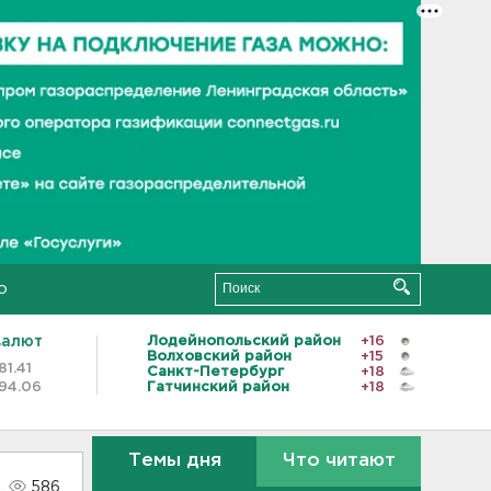
о
валют
Лодейнопольский район
+16
Волховский район
+15
81.41
Санкт-Петербург
+18
94.06
Гатчинский район
+18
Темы дня
Что читают
586