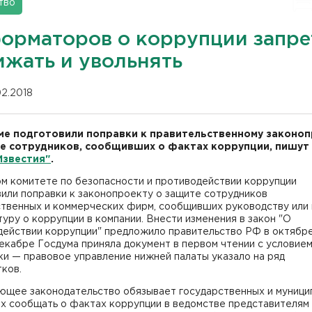
тво
орматоров о коррупции запре
ижать и увольнять
02.2018
ме подготовили поправки к правительственному законо
е сотрудников, сообщивших о фактах коррупции, пишут
Известия"
.
ом комитете по безопасности и противодействии коррупции
или поправки к законопроекту о защите сотрудников
ственных и коммерческих фирм, сообщивших руководству или 
уру о коррупции в компании. Внести изменения в закон "О
действии коррупции" предложило правительство РФ в октябр
декабре Госдума приняла документ в первом чтении с условие
и — правовое управление нижней палаты указало на ряд
ков.
ющее законодательство обязывает государственных и муници
х сообщать о фактах коррупции в ведомстве представителям