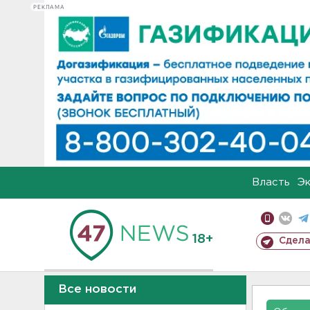
РЕКЛАМА
Власть
Э
18+
Сдела
Все новости