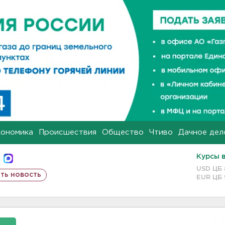
кономика
Происшествия
Общество
Чтиво
Дачное дел
Курсы 
USD ЦБ
ть новость
EUR ЦБ