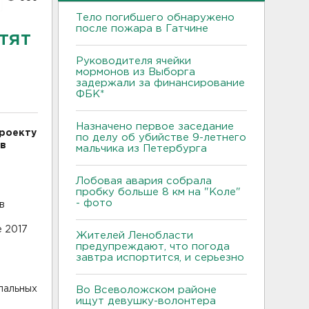
Тело погибшего обнаружено
после пожара в Гатчине
тят
Руководителя ячейки
мормонов из Выборга
задержали за финансирование
ФБК*
Назначено первое заседание
проекту
по делу об убийстве 9-летнего
 в
мальчика из Петербурга
Лобовая авария собрала
пробку больше 8 км на "Коле"
- фото
в
е 2017
Жителей Ленобласти
м
предупреждают, что погода
завтра испортится, и серьезно
пальных
Во Всеволожском районе
ищут девушку-волонтера