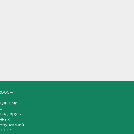
2005—
ации СМИ
но
надзору в
онных
оммуникаций
 2010г.