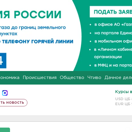
кономика
Происшествия
Общество
Чтиво
Дачное дел
Курсы 
USD ЦБ
ть новость
EUR ЦБ