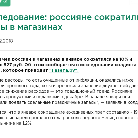
ика
ледование: россияне сократил
ы в магазинах
02.2018
 чек россиян в магазинах в январе сократился на 10% и
л 527 руб. Об этом сообщается в исследовании холдинга
, которое приводит
"Газета.ру".
е расходы, то есть очищенные от инфляции, оказались ниже
ля прошлого года, хотя и превысили значение двухлетней дав
ое снижение расходов — это традиционный тренд. Россияне
сь продуктами и подарками в декабре. В начале января они
ли доедать сделанные праздничные запасы", — заявили в холд
ся, что в январе сокращение ежедневных трат составило - 19
ю с январем прошлого года расходы первого месяца нового г
ь ниже на 1,2%.