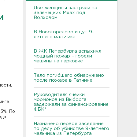
Две женщины застряли на
Зеленецких Мхах под
и
Волховом
В Новогорелово ищут 9-
летнего мальчика
В ЖК Петербурга вспыхнул
мощный пожар – горели
машины на парковке
Тело погибшего обнаружено
после пожара в Гатчине
ности.
Руководителя ячейки
мормонов из Выборга
инге.
задержали за финансирование
ФБК*
,3%. По
ода
Назначено первое заседание
по делу об убийстве 9-летнего
мальчика из Петербурга