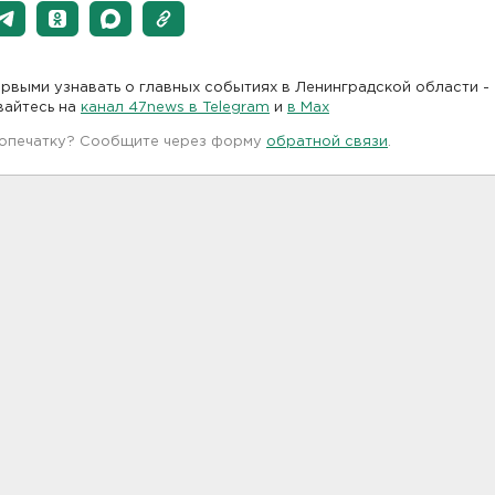
рвыми узнавать о главных событиях в Ленинградской области -
вайтесь на
канал 47news в Telegram
и
в Maх
 опечатку? Сообщите через форму
обратной связи
.