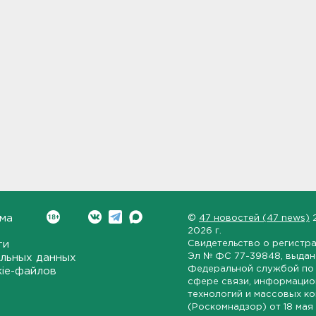
ма
©
47 новостей (47 news)
2026 г.
ти
Свидетельство о регистр
Эл № ФС 77-39848
, выда
льных данных
Федеральной службой по 
kie-файлов
сфере связи, информаци
технологий и массовых к
(Роскомнадзор) от
18 мая