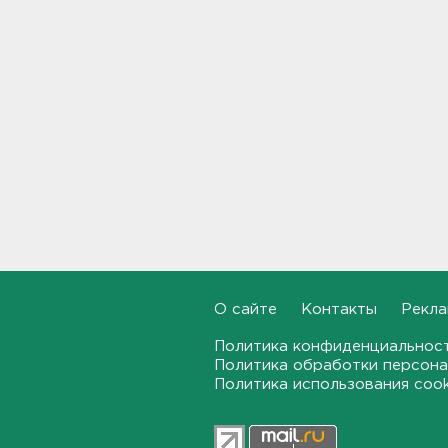
области локализован -
большую часть товара
спасли
09:14
В Новогорелово ищут 9-
летнего мальчика
08:55
В ЖК Петербурга вспыхнул
мощный пожар – горели
машины на парковке
08:40
На территории школы в
О сайте
Контакты
Рекла
Таиланде произошла
стрельба: есть жертвы и
Политика конфиденциальнос
пострадавшие
Политика обработки персона
08:12
Политика использования coo
Объект Wildberries
загорелся в Екатеринбурге