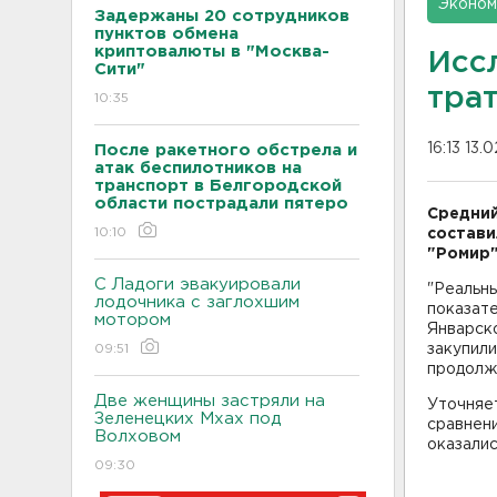
Эконом
Задержаны 20 сотрудников
пунктов обмена
криптовалюты в "Москва-
Исс
Сити"
трат
10:35
16:13 13.
После ракетного обстрела и
атак беспилотников на
транспорт в Белгородской
области пострадали пятеро
Средний
10:10
состави
"Ромир"
С Ладоги эвакуировали
"Реальны
лодочника с заглохшим
показате
мотором
Январск
09:51
закупили
продолжа
Две женщины застряли на
Уточняет
Зеленецких Мхах под
сравнени
Волховом
оказалис
09:30