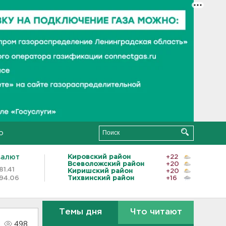
о
валют
Кировский район
+22
Всеволожский район
+20
81.41
Киришский район
+20
94.06
Тихвинский район
+16
Темы дня
Что читают
498