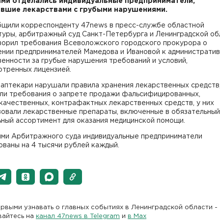
ми отделались индивидуальные предприниматели,
вшие лекарствами с грубыми нарушениями.
бщили корреспонденту 47news в пресс-службе областной
туры, арбитражный суд Санкт-Петербурга и Ленинградской об
ворил требования Всеволожского городского прокурора о
ении предпринимателей Мамедова и Ивановой к администрати
енности за грубые нарушения требований и условий,
отренных лицензией.
аптекари нарушали правила хранения лекарственных средств,
ли требования о запрете продажи фальсифицированных,
качественных, контрафактных лекарственных средств, у них
вовали лекарственные препараты, включенные в обязательный
ный ассортимент для оказания медицинской помощи.
ми Арбитражного суда индивидуальные предприниматели
ваны на 4 тысячи рублей каждый.
рвыми узнавать о главных событиях в Ленинградской области -
вайтесь на
канал 47news в Telegram
и
в Maх