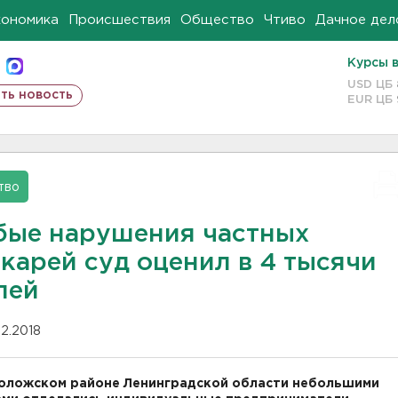
кономика
Происшествия
Общество
Чтиво
Дачное дел
Курсы 
USD ЦБ
ть новость
EUR ЦБ
тво
бые нарушения частных
карей суд оценил в 4 тысячи
лей
02.2018
оложском районе Ленинградской области небольшими