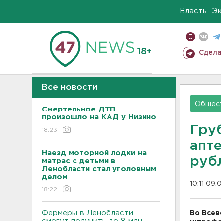
Власть
Э
18+
Сдела
Все новости
Общес
Смертельное ДТП
произошло на КАД у Низино
Гру
18:23
апте
Наезд моторной лодки на
руб
матрас с детьми в
Ленобласти стал уголовным
делом
10:11 09.
18:22
Фермеры в Ленобласти
Во Всев
смогут получить до 8 млн