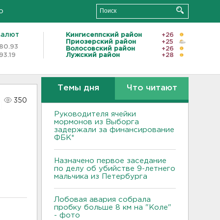
о
валют
Кингисеппский район
+26
Приозерский район
+25
80.93
Волосовский район
+26
93.19
Лужский район
+28
Темы дня
Что читают
350
Руководителя ячейки
мормонов из Выборга
задержали за финансирование
ФБК*
Назначено первое заседание
по делу об убийстве 9-летнего
мальчика из Петербурга
Лобовая авария собрала
пробку больше 8 км на "Коле"
- фото