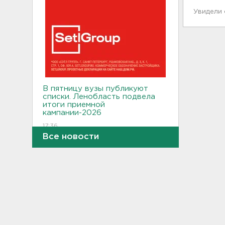
Увидели
В пятницу вузы публикуют
списки. Ленобласть подвела
итоги приемной
кампании-2026
17:36
Все новости
Руководителя ячейки
мормонов из Выборга
задержали за
финансирование ФБК*
17:21
В Сестрорецке бабахнуло в
гараже, а оказалось - в