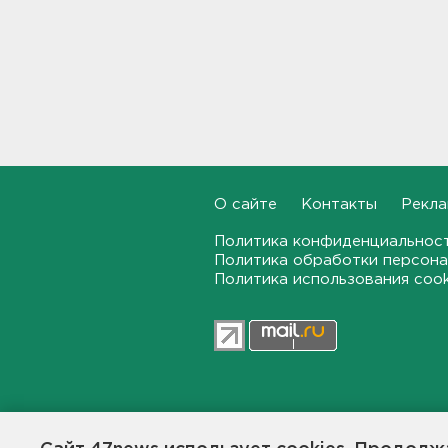
нарколаборатории
17:20
Назначено первое заседание
по делу об убийстве 9-
летнего мальчика из
Петербурга
17:04
За неделю 1,3 тысячи
О сайте
Контакты
Рекла
жителей Ленобласти и
Петербурга были атакованы
Политика конфиденциальнос
членистоногими вампирами
Политика обработки персона
16:46
Политика использования coo
"Казино-призрак" закрыли на
Лиговском. Нашли 211 игровых
автоматов
16:29
Бомбоубежища во
47news.ru — независимое интерн
Всеволожске обследуют за
общественной жизни в Ленинград