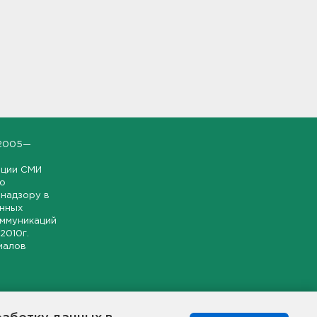
2005—
ации СМИ
но
надзору в
онных
оммуникаций
 2010г.
иалов
ской и
гионе.