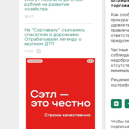
штрафа
рублей на развитие
торгова
хозяйства
Как соо
18:07
прокура
удовлет
На "Сортавалу" съехались
привлеч
спасатели и дорожники.
ответств
Отрабатывали легенду о
предусм
крупном ДТП
Частные 
17:50
соблюда
недобро
РЕКЛАМА
отсутст
минималь
Решения
оштрафо
Чтобы пе
подписы