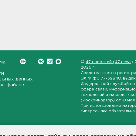
ма
©
47 новостей (47 news)
2026 г.
ти
Свидетельство о регистр
Эл № ФС 77-39848
, выда
льных данных
Федеральной службой по 
kie-файлов
сфере связи, информаци
технологий и массовых к
(Роскомнадзор) от
18 мая
При использовании матер
гиперссылка обязательна.
ет-издание, направленное на всестороннее освещение политиче
ской области, экономической и инвестиционной активности в ре