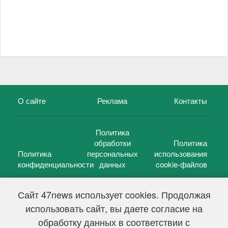
О сайте
Реклама
Контакты
Политика
обработки
Политика
Политика
персональных
использования
конфиденциальности
данных
cookie-файлов
Сайт 47news использует cookies. Продолжая
использовать сайт, вы даете согласие на
©
47 новостей (47 news)
2005 — 2026 г.
обработку данных в соответствии с
Свидетельство о регистрации СМИ Эл № ФС 77-39848, выдано