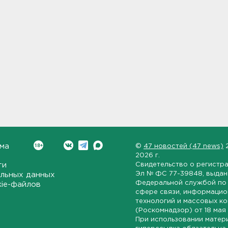
ма
©
47 новостей (47 news)
2026 г.
ти
Свидетельство о регистр
Эл № ФС 77-39848
, выда
льных данных
Федеральной службой по 
kie-файлов
сфере связи, информаци
технологий и массовых к
(Роскомнадзор) от
18 мая
При использовании матер