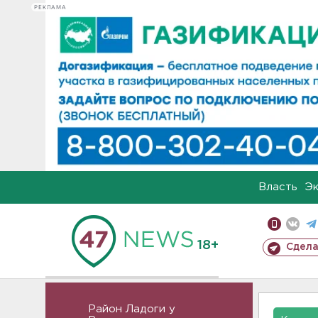
РЕКЛАМА
Власть
Э
18+
Сдела
Район Ладоги у