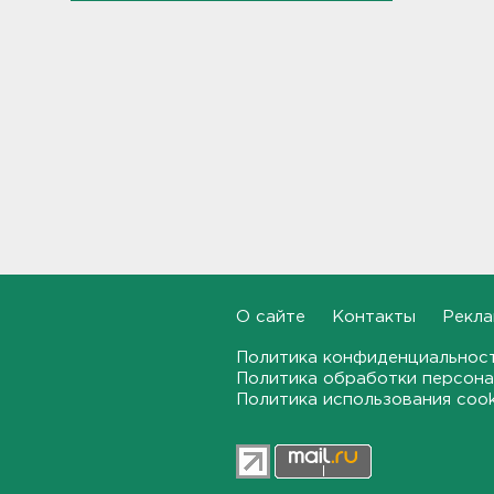
На дороге Красное Село –
Гатчина – Павловск
отремонтировали 6
километров
12:43
Таможенники в Домодедово
обнаружили в багаже
бортпроводницы элитный
О сайте
Контакты
Рекла
контрабандный груз
12:25
Политика конфиденциальнос
Политика обработки персона
Политика использования coo
Гибель машиниста тепловоза
на перегоне в Семрино изучит
суд
12:04