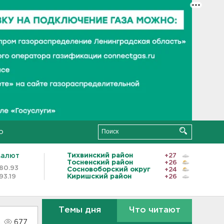
о
валют
Тихвинский район
+27
Тосненский район
+26
80.93
Сосновоборский округ
+24
93.19
Киришский район
+26
Темы дня
Что читают
677