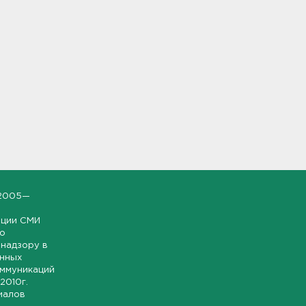
2005—
ации СМИ
но
надзору в
онных
оммуникаций
 2010г.
иалов