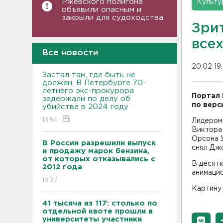
Ржевского полигона
Культу
объявили опасным и
закрыли для судоходства
Зри
все
Все новости
20:02 19
Застал там, где быть не
должен. В Петербурге 70-
летнего экс-прокурора
Портал 
задержали по делу об
по верс
убийстве в 2024 году
13:54
Лидером
Виктора 
Орсона У
В России разрешили выпуск
снял Дж
и продажу марок бензина,
от которых отказывались с
В десятк
2012 года
анимацио
13:37
Картину 
41 тысяча из 117: столько по
отдельной квоте прошли в
университеты участники