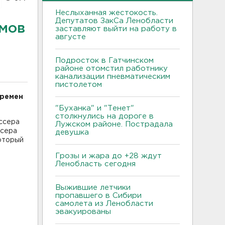
Неслыханная жестокость.
Депутатов ЗакСа Ленобласти
ьмов
заставляют выйти на работу в
августе
Подросток в Гатчинском
районе отомстил работнику
канализации пневматическим
пистолетом
времен
"Буханка" и "Тенет"
столкнулись на дороге в
ссера
Лужском районе. Пострадала
ссера
девушка
который
Грозы и жара до +28 ждут
Ленобласть сегодня
Выжившие летчики
пропавшего в Сибири
самолета из Ленобласти
эвакуированы