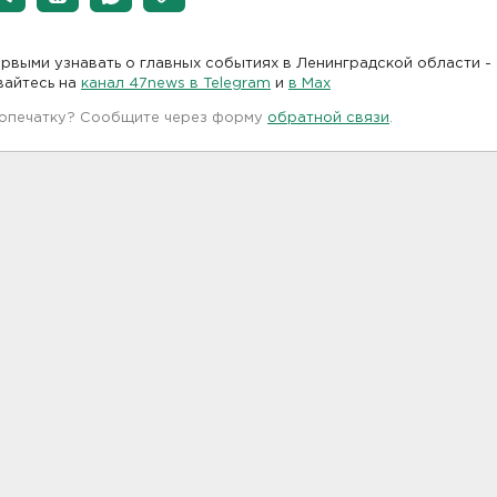
рвыми узнавать о главных событиях в Ленинградской области -
вайтесь на
канал 47news в Telegram
и
в Maх
 опечатку? Сообщите через форму
обратной связи
.