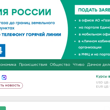
кономика
Происшествия
Общество
Чтиво
Дачное дел
Курсы 
USD ЦБ
ть новость
EUR ЦБ