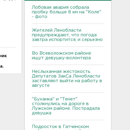
Лобовая авария собрала
пробку больше 8 км на "Коле"
- фото
Жителей Ленобласти
предупреждают, что погода
завтра испортится, и серьезно
Во Всеволожском районе
ник
ищут девушку-волонтера
а.
Неслыханная жестокость.
Депутатов ЗакСа Ленобласти
заставляют выйти на работу в
августе
"Буханка" и "Тенет"
столкнулись на дороге в
Лужском районе. Пострадала
девушка
Подросток в Гатчинском