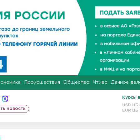
кономика
Происшествия
Общество
Чтиво
Дачное дел
Курсы 
USD ЦБ
ть новость
EUR ЦБ