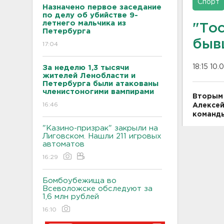
Спорт
Назначено первое заседание
по делу об убийстве 9-
летнего мальчика из
"То
Петербурга
быв
17:04
18:15 10.
За неделю 1,3 тысячи
жителей Ленобласти и
Петербурга были атакованы
членистоногими вампирами
Вторым 
16:46
Алексей
команды
"Казино-призрак" закрыли на
Лиговском. Нашли 211 игровых
автоматов
16:29
Бомбоубежища во
Всеволожске обследуют за
1,6 млн рублей
16:10