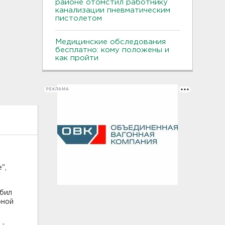
районе отомстил работнику
канализации пневматическим
пистолетом
Медицинские обследования
бесплатно: кому положены и
как пройти
РЕКЛАМА
",
абил
рной