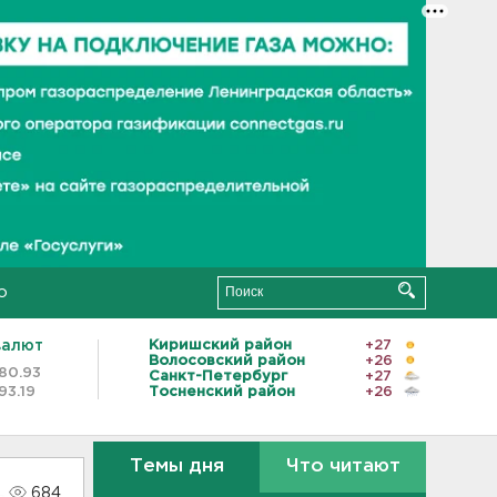
о
валют
Киришский район
+27
Волосовский район
+26
80.93
Санкт-Петербург
+27
93.19
Тосненский район
+26
Темы дня
Что читают
684