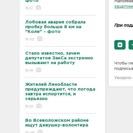
фото
Напомни
защитни
15:51
Лобовая авария собрала
При под
пробку больше 8 км на
"Коле" - фото
15:32
Стало известно, зачем
депутатов ЗакСа экстренно
вызывают на работу
Чтобы пе
подписы
15:14
Увидели
Жителей Ленобласти
предупреждают, что погода
завтра испортится, и
серьезно
15:01
Во Всеволожском районе
ищут девушку-волонтера
14:49