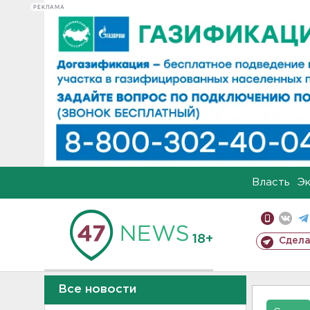
РЕКЛАМА
Власть
Э
18+
Сдела
Все новости