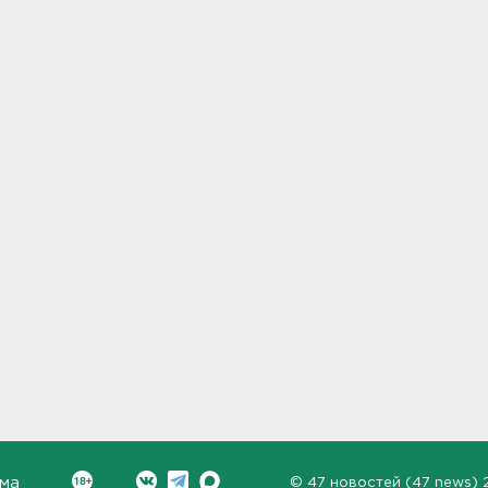
ма
©
47 новостей (47 news)