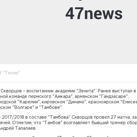
К "Тосно"
Скворцов – воспитанник академии "Зенита". Ранее выступал в
ой команде пермского "Амкара", армянском "Гандзасаре",
одской "Карелии", кировском "Динамо", красноярском "Енисее
ском "Волгаре" и "Тамбове".
 2017/2018 в составе "Тамбова" Скворцов провел 27 матча, з
ячей. Отметим, что "Тамбов" возглавляет бывший тренер сбо
Андрей Талалаев.