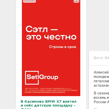
РЕКЛАМА
Фото: Ф
Алексей 
молодежн
петрозав
астрахан
В сезоне
восемь м
В Касимово BMW X7 влетел
России 
и снёс детскую площадку -