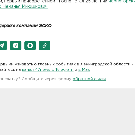
м, первым приобретением "Тосно" стал 25-летний
черногорск
к Неманья Миюшкович
.
держке компании ЭСКО
рвыми узнавать о главных событиях в Ленинградской области -
вайтесь на
канал 47news в Telegram
и
в Maх
 опечатку? Сообщите через форму
обратной связи
.