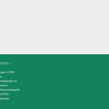
2005—
ации СМИ
но
надзору в
онных
оммуникаций
 2010г.
иалов