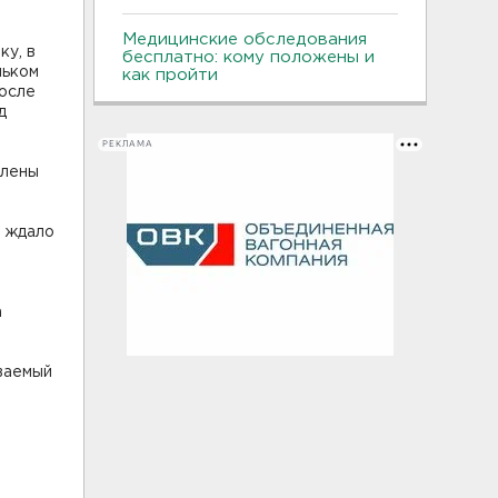
Медицинские обследования
ку, в
бесплатно: кому положены и
ньком
как пройти
После
д
РЕКЛАМА
влены
о ждало
а
еваемый