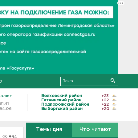
о
валют
Волховский район
+23
Гатчинский район
+22
81.41
Подпорожский район
+22
94.06
Выборгский район
+20
Темы дня
Что читают
864