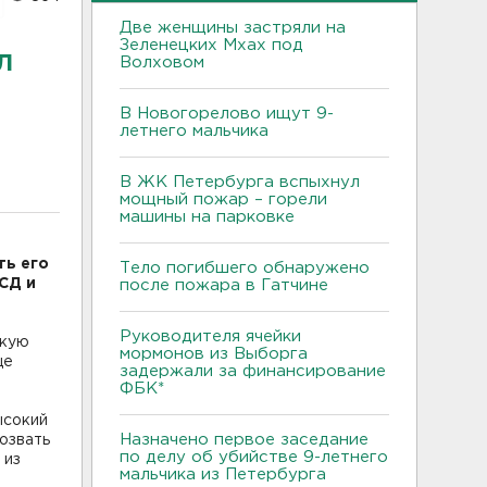
Две женщины застряли на
Зеленецких Мхах под
л
Волховом
В Новогорелово ищут 9-
летнего мальчика
В ЖК Петербурга вспыхнул
мощный пожар – горели
машины на парковке
ть его
Тело погибшего обнаружено
СД и
после пожара в Гатчине
Руководителя ячейки
скую
мормонов из Выборга
це
задержали за финансирование
.
ФБК*
ысокий
Назначено первое заседание
озвать
по делу об убийстве 9-летнего
 из
мальчика из Петербурга