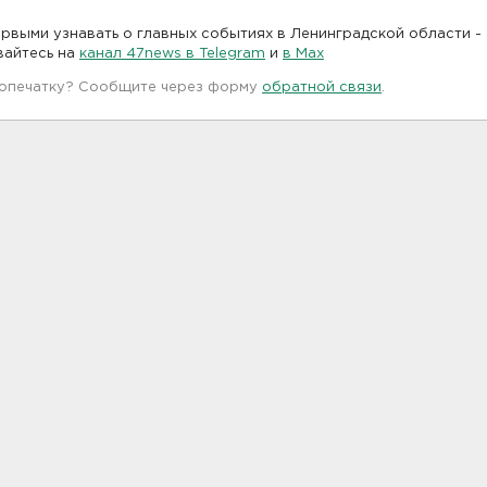
рвыми узнавать о главных событиях в Ленинградской области -
вайтесь на
канал 47news в Telegram
и
в Maх
 опечатку? Сообщите через форму
обратной связи
.