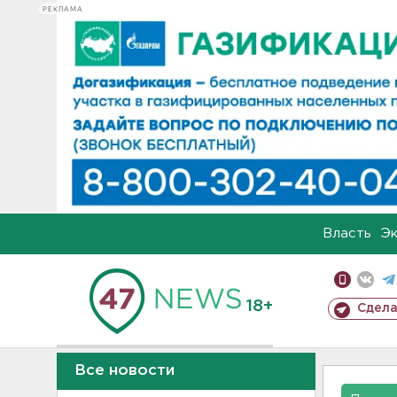
РЕКЛАМА
Власть
Э
18+
Сдела
Все новости