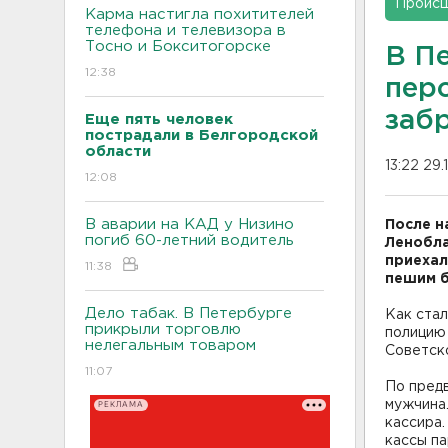
Проис
Карма настигла похитителей
телефона и телевизора в
Тосно и Бокситогорске
В П
12:38
пер
заб
Еще пять человек
пострадали в Белгородской
области
13:22 29.
12:08
В аварии на КАД у Низино
После н
погиб 60-летний водитель
Ленобла
приехал
11:38
пешим б
Дело табак. В Петербурге
Как стал
прикрыли торговлю
полицию 
нелегальным товаром
Советск
11:07
По предв
мужчина.
РЕКЛАМА
кассира.
кассы па