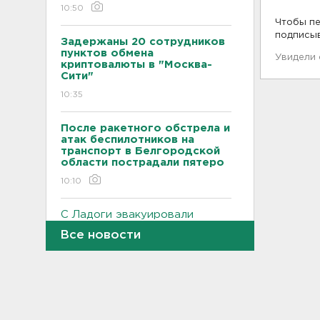
10:50
Чтобы пе
подписы
Задержаны 20 сотрудников
пунктов обмена
Увидели
криптовалюты в "Москва-
Сити"
10:35
После ракетного обстрела и
атак беспилотников на
транспорт в Белгородской
области пострадали пятеро
10:10
С Ладоги эвакуировали
лодочника с заглохшим
Все новости
мотором
09:51
Две женщины застряли на
Зеленецких Мхах под
Волховом