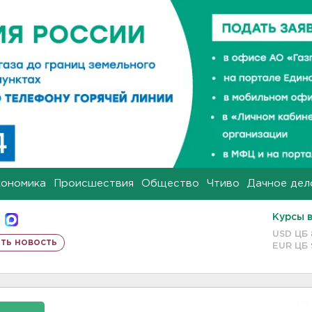
кономика
Происшествия
Общество
Чтиво
Дачное дел
Курсы 
USD ЦБ
ть новость
EUR ЦБ