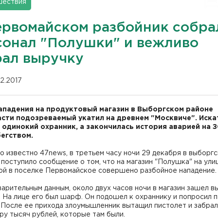
шествия
ервомайском разбойник собра
сонал "Полушки" и вежливо
рал выручку
12.2017
ападения на продуктовый магазин в Выборгском районе
сти подозреваемый укатил на древнем "Москвиче". Иска
 одинокий охранник, а закончилась история аварией на З
егством.
о известно 47news, в третьем часу ночи 29 декабря в выборг
поступило сообщение о том, что на магазин "Полушка" на ули
ой в поселке Первомайское совершено разбойное нападение
арительным данным, около двух часов ночи в магазин зашел в
 На лице его был шарф. Он подошел к охраннику и попросил п
 После ее прихода злоумышленник вытащил пистолет и забрал
ру тысяч рублей, которые там были.