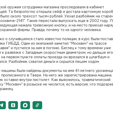
зой оружия сотрудники магазина проследовали в кабинет
ей. Та безропотно открыла сейф и достала картонную короб
было около трехсот тысяч рублей. Уехал разбойник на старе
осквиче-2141". Такие перестали выпускать еще в 2002 году. 
ведующая нажала тревожную кнопку, и на место приехал наря
охранной фирмы. Правда, почему то из одного человека.
ко о случившемся стало известно полиции, в курс были поста
ки ГИБДД. Один из экипажей заметил "Москвич" на трассе
авия" и пустился за ним в погоню. Беглец к тому времени уже
 к развязке с Западным скоростным диаметром, но дальше ег
 на первом пункте оплаты проезда он врезался в шлагбаум и
лся. Разбойник схватил деньги и скрылся пешим ходом.
е машины были найдены документы на имя 41-летнего уроженц
 прописанного в Твери. На него же зарегистрирована машина.
к оставил внутри пистолет. Как выяснилось, травматический.
у "Москвич" в розыске не числится, есть версия, что подозр
краинец.