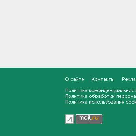
09:30
Пожар на объекте
Wildberries в Свердловской
области локализован -
большую часть товара
спасли
09:14
В Новогорелово ищут 9-
летнего мальчика
08:55
О сайте
Контакты
Рекла
В ЖК Петербурга вспыхнул
Политика конфиденциальнос
мощный пожар – горели
Политика обработки персона
машины на парковке
Политика использования coo
08:40
На территории школы в
Таиланде произошла
стрельба: есть жертвы и
пострадавшие