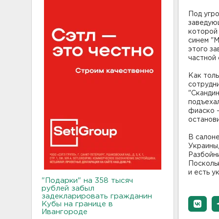
Под угро
заведующ
которой 
синем "М
этого за
частной 
Как толь
сотрудни
"Скандин
подъехал
фиаско -
останови
В салон
Украины,
Разбойни
Поскольк
и есть у
"Подарки" на 358 тысяч
рублей забыл
задекларировать гражданин
Кубы на границе в
Ивангороде