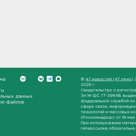
ма
©
47 новостей (47 news)
2026 г.
ти
Свидетельство о регистр
Эл № ФС 77-39848
, выда
льных данных
Федеральной службой по 
kie-файлов
сфере связи, информаци
технологий и массовых к
(Роскомнадзор) от
18 мая
При использовании матер
гиперссылка обязательна.