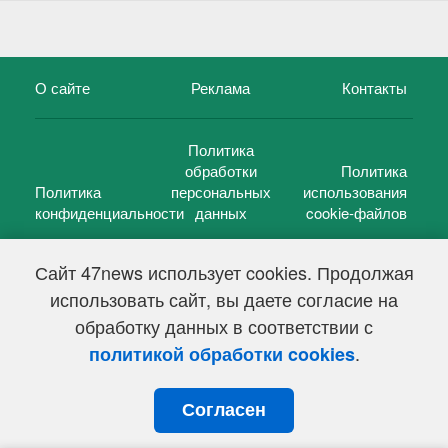
О сайте
Реклама
Контакты
Политика
обработки
Политика
Политика
персональных
использования
конфиденциальности
данных
cookie-файлов
Сайт 47news использует cookies. Продолжая
использовать сайт, вы даете согласие на
©
47 новостей (47 news)
2005 — 2026 г.
обработку данных в соответствии с
Свидетельство о регистрации СМИ Эл № ФС 77-39848, выдано
Федеральной службой по надзору в сфере связи,
.
политикой обработки cookies
информационных технологий и массовых коммуникаций
(Роскомнадзор) от 18 мая 2010г.
Согласен