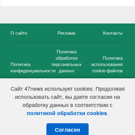
О сайте
Реклама
Контакты
Политика
обработки
Политика
Политика
персональных
использования
конфиденциальности
данных
cookie-файлов
Сайт 47news использует cookies. Продолжая
использовать сайт, вы даете согласие на
©
47 новостей (47 news)
2005 — 2026 г.
обработку данных в соответствии с
Свидетельство о регистрации СМИ Эл № ФС 77-39848, выдано
Федеральной службой по надзору в сфере связи,
.
политикой обработки cookies
информационных технологий и массовых коммуникаций
(Роскомнадзор) от 18 мая 2010г.
Согласен