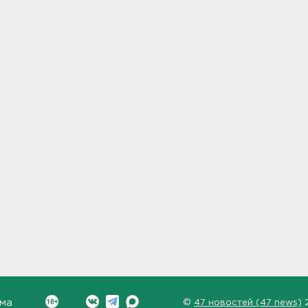
ма
©
47 новостей (47 news)