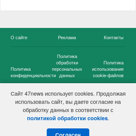
О сайте
Реклама
Контакты
Политика
обработки
Политика
Политика
персональных
использования
конфиденциальности
данных
cookie-файлов
Сайт 47news использует cookies. Продолжая
использовать сайт, вы даете согласие на
©
47 новостей (47 news)
2005 — 2026 г.
обработку данных в соответствии с
Свидетельство о регистрации СМИ Эл № ФС 77-39848, выдано
Федеральной службой по надзору в сфере связи,
.
политикой обработки cookies
информационных технологий и массовых коммуникаций
(Роскомнадзор) от 18 мая 2010г.
Согласен