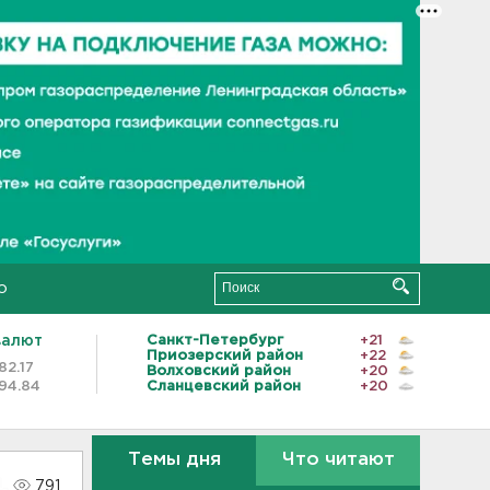
о
валют
Санкт-Петербург
+21
Приозерский район
+22
82.17
Волховский район
+20
94.84
Сланцевский район
+20
Темы дня
Что читают
791