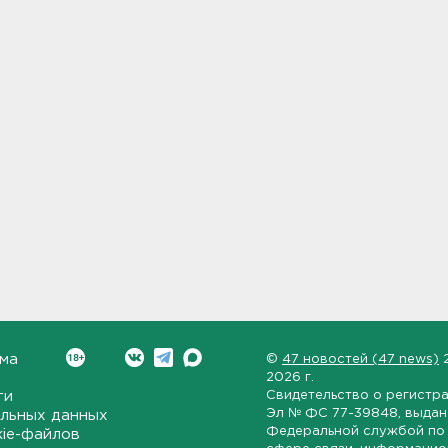
ма
©
47 новостей (47 news)
2026 г.
ти
Свидетельство о регистр
Эл № ФС 77-39848
, выда
льных данных
Федеральной службой по 
kie-файлов