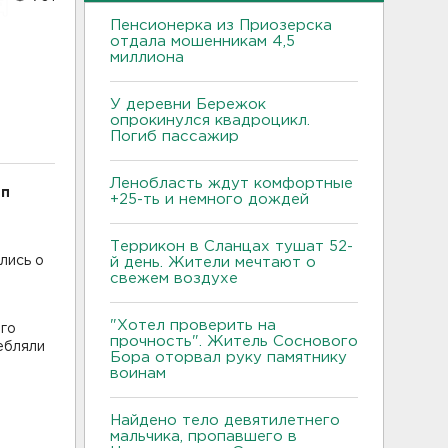
Пенсионерка из Приозерска
отдала мошенникам 4,5
миллиона
У деревни Бережок
опрокинулся квадроцикл.
Погиб пассажир
Ленобласть ждут комфортные
ып
+25-ть и немного дождей
Террикон в Сланцах тушат 52-
лись о
й день. Жители мечтают о
свежем воздухе
"Хотел проверить на
ого
прочность". Житель Соснового
ебляли
Бора оторвал руку памятнику
е
воинам
Найдено тело девятилетнего
мальчика, пропавшего в