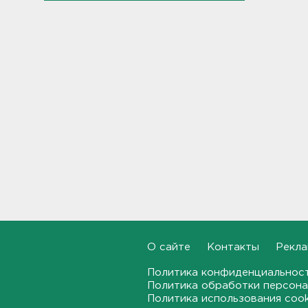
опрокинулся квадроцикл.
Погиб пассажир
10:27
13 человек. в том числе дети,
пострадали при атаке на
Белгород, под Курском
уничтожено более 150
дронов, под Брянском - около
140
10:16
Ленобласть ждут
комфортные +25-ть и немного
дождей
09:43
В Кингисеппе отпраздновали
О сайте
Контакты
Рекла
День физкультурника
23:45, 08.08.2026
Политика конфиденциальнос
Политика обработки персона
Политика использования coo
Как отстрочить старение