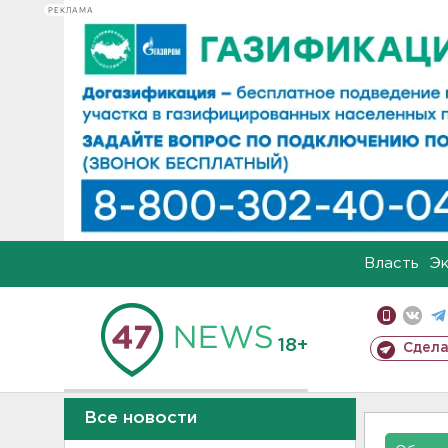
РЕКЛАМА
Власть
Э
18+
Сдела
Все новости