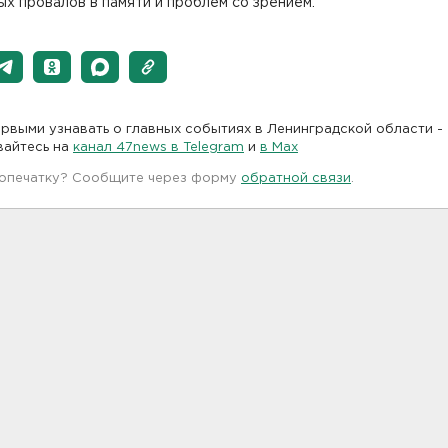
х провалов в памяти и проблем со зрением.
рвыми узнавать о главных событиях в Ленинградской области -
вайтесь на
канал 47news в Telegram
и
в Maх
 опечатку? Сообщите через форму
обратной связи
.