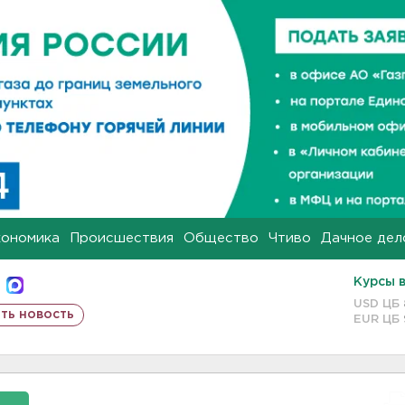
кономика
Происшествия
Общество
Чтиво
Дачное дел
Курсы 
USD ЦБ
ть новость
EUR ЦБ