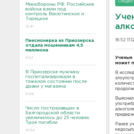
Общес
Минобороны РФ: Российские
войска взяли под
контроль Васютинское и
Уче
Торецкое
алк
12:41
16:52 11.
Пенсионерка из Приозерска
отдала мошенникам 4,5
миллиона
Ученые 
11:57
может п
В Приозерске мужчину
В исслед
госпитализировали в
злоупотр
тяжелом состоянии после
количест
драки у магазина
продолжи
11:08
Выяснило
употребл
Число постралавших в
алкоголе
Белгородской области
придерж
увеличилось до 25 человек.
Трое погибли
Ранее у
недосыпа
10:54