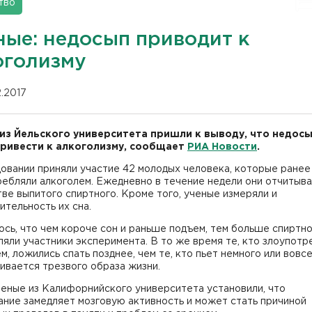
тво
ные: недосып приводит к
оголизму
12.2017
из Йельского университета пришли к выводу, что недос
ривести к алкоголизму, сообщает
РИА Новости
.
овании приняли участие 42 молодых человека, которые ранее
ебляли алкоголем. Ежедневно в течение недели они отчитыва
ве выпитого спиртного. Кроме того, ученые измеряли и
тельность их сна.
сь, что чем короче сон и раньше подъем, тем больше спиртн
яли участники эксперимента. В то же время те, кто злоупотр
м, ложились спать позднее, чем те, кто пьет немного или вовс
ивается трезвого образа жизни.
ченые из Калифорнийского университета установили, что
ние замедляет мозговую активность и может стать причиной