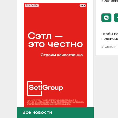
временны
РЕКЛАМА
Чтобы пе
подписы
Увидели
Все новости
У деревни Бережок