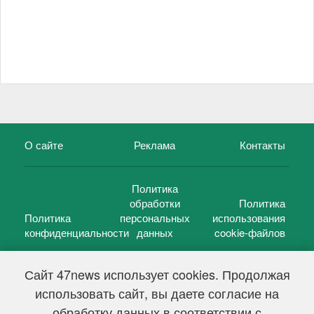
О сайте
Реклама
Контакты
Политика
обработки
Политика
Политика
персональных
использования
конфиденциальности
данных
cookie-файлов
Сайт 47news использует cookies. Продолжая
использовать сайт, вы даете согласие на
©
47 новостей (47 news)
2005 — 2026 г.
обработку данных в соответствии с
Свидетельство о регистрации СМИ Эл № ФС 77-39848, выдано