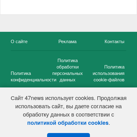
О сайте
Реклама
Контакты
Политика
обработки
Политика
Политика
персональных
использования
конфиденциальности
данных
cookie-файлов
Сайт 47news использует cookies. Продолжая
использовать сайт, вы даете согласие на
©
47 новостей (47 news)
2005 — 2026 г.
обработку данных в соответствии с
Свидетельство о регистрации СМИ Эл № ФС 77-39848, выдано
Федеральной службой по надзору в сфере связи,
.
политикой обработки cookies
информационных технологий и массовых коммуникаций
(Роскомнадзор) от 18 мая 2010г.