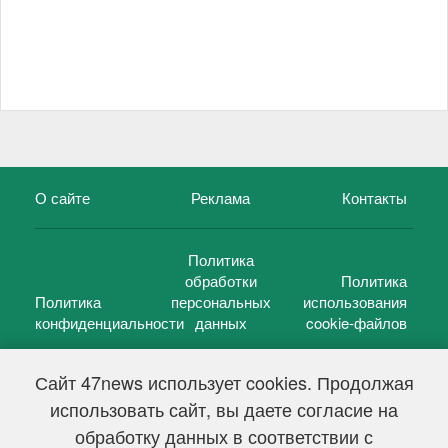
О сайте
Реклама
Контакты
Политика
обработки
Политика
Политика
персональных
использования
конфиденциальности
данных
cookie-файлов
Сайт 47news использует cookies. Продолжая
использовать сайт, вы даете согласие на
©
47 новостей (47 news)
2005 — 2026 г.
обработку данных в соответствии с
Свидетельство о регистрации СМИ Эл № ФС 77-39848, выдано