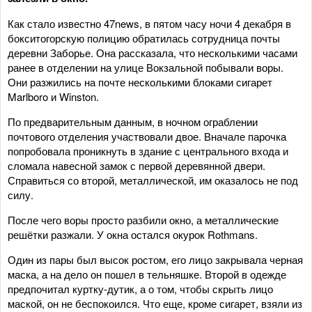
Как стало известно 47news, в пятом часу ночи 4 декабря в
бокситогорскую полицию обратилась сотрудница почты
деревни Заборье. Она рассказала, что несколькими часами
ранее в отделении на улице Вокзальной побывали воры.
Они разжились на почте несколькими блоками сигарет
Marlboro и Winston.
По предварительным данным, в ночном ограблении
почтового отделения участвовали двое. Вначале парочка
попробовала проникнуть в здание с центрального входа и
сломала навесной замок с первой деревянной двери.
Справиться со второй, металлической, им оказалось не под
силу.
После чего воры просто разбили окно, а металлические
решётки разжали. У окна остался окурок Rothmans.
Один из пары был высок ростом, его лицо закрывала черная
маска, а на дело он пошел в тельняшке. Второй в одежде
предпочитал куртку-дутик, а о том, чтобы скрыть лицо
маской, он не беспокоился. Что еще, кроме сигарет, взяли из