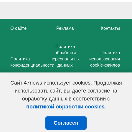
О сайте
Реклама
Контакты
Политика
обработки
Политика
Политика
персональных
использования
конфиденциальности
данных
cookie-файлов
Сайт 47news использует cookies. Продолжая
использовать сайт, вы даете согласие на
©
47 новостей (47 news)
2005 — 2026 г.
обработку данных в соответствии с
Свидетельство о регистрации СМИ Эл № ФС 77-39848, выдано
Федеральной службой по надзору в сфере связи,
.
политикой обработки cookies
информационных технологий и массовых коммуникаций
(Роскомнадзор) от 18 мая 2010г.
Согласен