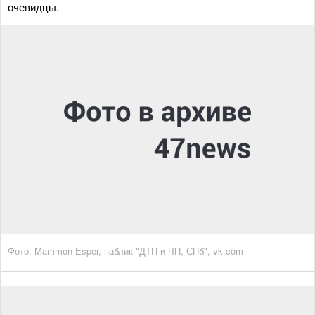
очевидцы.
Фото: Mammon Esper, паблик "ДТП и ЧП, СПб", vk.com