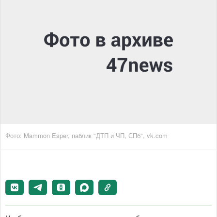
Фото: Mammon Esper, паблик "ДТП и ЧП, СПб", vk.com