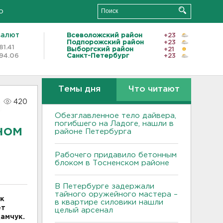
о
валют
Всеволожский район
+23
Подпорожский район
+23
81.41
Выборгский район
+21
94.06
Санкт-Петербург
+23
Темы дня
Что читают
420
Обезглавленное тело дайвера,
погибшего на Ладоге, нашли в
ном
районе Петербурга
Рабочего придавило бетонным
блоком в Тосненском районе
В Петербурге задержали
тайного оружейного мастера –
ок
в квартире силовики нашли
ет
целый арсенал
амчук.