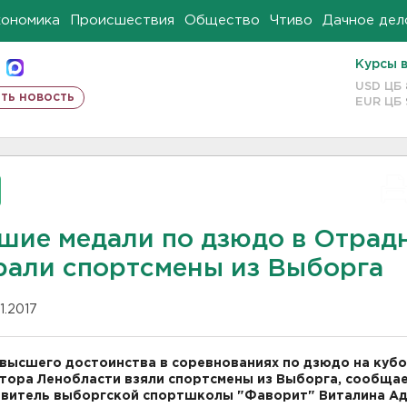
кономика
Происшествия
Общество
Чтиво
Дачное дел
Курсы 
USD ЦБ
ть новость
EUR ЦБ
шие медали по дзюдо в Отрад
рали спортсмены из Выборга
11.2017
высшего достоинства в соревнованиях по дзюдо на куб
тора Ленобласти взяли спортсмены из Выборга, сообща
витель выборгской спортшколы "Фаворит" Виталина Ад