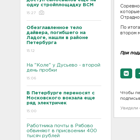
одну стройплощадку ВСМ
Соревно
которые
15:27
Отрадно
Обезглавленное тело
По итога
дайвера, погибшего на
втором м
Ладоге, нашли в районе
Петербурга
15:12
При под
На "Коле" у Дусьево - второй
день пробки
15:06
В Петербурге переносят с
Чтобы пе
Московского вокзала еще
подписы
ряд электричек
Увидели
15:00
Работника почты в Рябово
обвиняют в присвоении 400
тысяч рублей