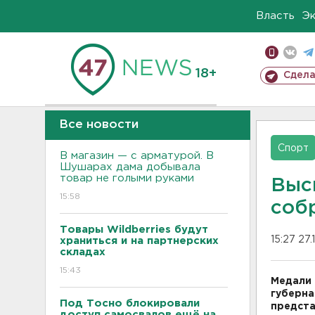
Власть
Э
18+
Сдела
Все новости
Спорт
В магазин — с арматурой. В
Шушарах дама добывала
товар не голыми руками
Выс
15:58
соб
Товары Wildberries будут
15:27 27.
храниться и на партнерских
складах
15:43
Медали 
губерна
Под Тосно блокировали
предста
доступ самосвалов ещё на