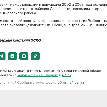
вания между юношами и девушками 2002 и 2003 года рождени
 представили шесть районов Ленобласти, проходили в городе
е Кировского района.
м состязаний золотые медали взяли спортсмены из Выборга, н
есте оказались дзюдоисты из Тосно, а на третьем - из Кириш
держке компании ЭСКО
рвыми узнавать о главных событиях в Ленинградской области -
вайтесь на
канал 47news в Telegram
и
в Maх
 опечатку? Сообщите через форму
обратной связи
.