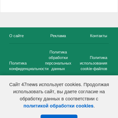
О сайте
Реклама
Контакты
Политика
обработки
Политика
Политика
персональных
использования
конфиденциальности
данных
cookie-файлов
Сайт 47news использует cookies. Продолжая
использовать сайт, вы даете согласие на
©
47 новостей (47 news)
2005 — 2026 г.
обработку данных в соответствии с
Свидетельство о регистрации СМИ Эл № ФС 77-39848, выдано
Федеральной службой по надзору в сфере связи,
.
политикой обработки cookies
информационных технологий и массовых коммуникаций
(Роскомнадзор) от 18 мая 2010г.