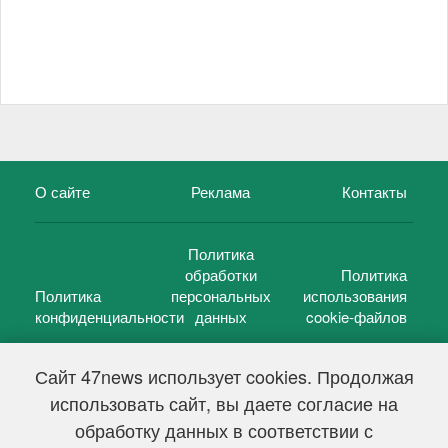
О сайте
Реклама
Контакты
Политика
обработки
Политика
Политика
персональных
использования
конфиденциальности
данных
cookie-файлов
Сайт 47news использует cookies. Продолжая
использовать сайт, вы даете согласие на
©
47 новостей (47 news)
2005 — 2026 г.
обработку данных в соответствии с
Свидетельство о регистрации СМИ Эл № ФС 77-39848, выдано