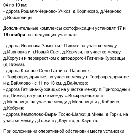
04 по 10 км;
- дорога Рошаля-Черново- Учхоз: д.Корпиково, д.Черново,
д.Войсковицы.
Дополнительные комплексы фотофиксации установят
17 и
19 ноября
на следующих участках:
- дорога Ивановка-Замостье- Пижма: на участке между
д.Ивановка и п.Новый Свет, д.Коргузи, на участке между
д.Коргузи и перекрестком с автодорогой Гатчина-Куровицы
(д.Пижма).
- дорога Красное Село-Гатчина- Павловск:
п.Торфопредприятие, на участке между п.Торфопредприятие
и д.Вайялово - с 11 по 13 км, д.Вайялово;
- дорога Гатчина-Куровицы: на участке между п.Пригородный
и д.Пижма, на участке между с.Воскресенское и
д.Мельница, на участке между д.Мельница и д.Кобрино,
д.Кобрино.
- дорога Кемполово-Выра- Тосно-Шапки: д.Мины, д.Горки, на
участке между д.Горки и д.Каушта, д. Каушта.
При осложнении оперативной обстановки места установки