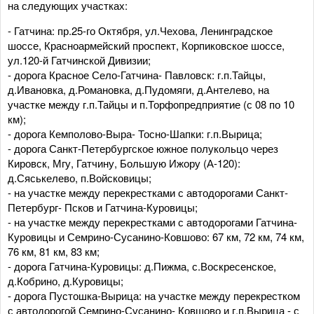
на следующих участках:
- Гатчина: пр.25-го Октября, ул.Чехова, Ленинградское
шоссе, Красноармейский проспект, Корпиковское шоссе,
ул.120-й Гатчинской Дивизии;
- дорога Красное Село-Гатчина- Павловск: г.п.Тайцы,
д.Ивановка, д.Романовка, д.Пудомяги, д.Антелево, на
участке между г.п.Тайцы и п.Торфопредприятие (с 08 по 10
км);
- дорога Кемполово-Выра- Тосно-Шапки: г.п.Вырица;
- дорога Санкт-Петербургское южное полукольцо через
Кировск, Мгу, Гатчину, Большую Ижору (А-120):
д.Сяськелево, п.Войсковицы;
- на участке между перекрестками с автодорогами Санкт-
Петербург- Псков и Гатчина-Куровицы;
- на участке между перекрестками с автодорогами Гатчина-
Куровицы и Семрино-Сусанино-Ковшово: 67 км, 72 км, 74 км,
76 км, 81 км, 83 км;
- дорога Гатчина-Куровицы: д.Пижма, с.Воскресенское,
д.Кобрино, д.Куровицы;
- дорога Пустошка-Вырица: на участке между перекрестком
с автодорогой Семрино-Сусанино- Ковшово и г.п.Вырица - с