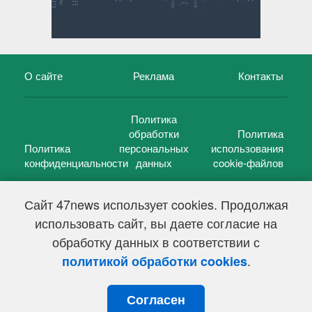
О сайте
Реклама
Контакты
Политика
обработки
Политика
Политика
персональных
использования
конфиденциальности
данных
cookie-файлов
Сайт 47news использует cookies. Продолжая
использовать сайт, вы даете согласие на
©
47 новостей (47 news)
2005 — 2026 г.
обработку данных в соответствии с
Свидетельство о регистрации СМИ Эл № ФС 77-39848, выдано
Федеральной службой по надзору в сфере связи,
.
политикой обработки cookies
информационных технологий и массовых коммуникаций
(Роскомнадзор) от 18 мая 2010г.
Согласен