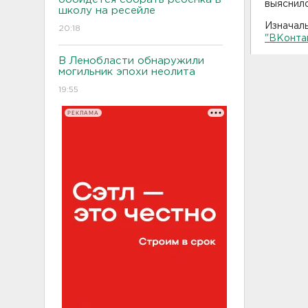
выяснило
школу на ресейле
Изначал
20:18
"ВКонта
В Ленобласти обнаружили
могильник эпохи неолита
19:55
РЕКЛАМА