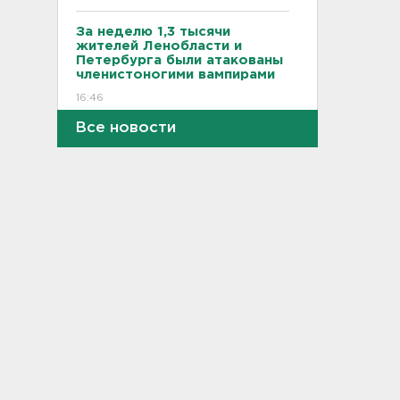
За неделю 1,3 тысячи
жителей Ленобласти и
Петербурга были атакованы
членистоногими вампирами
16:46
Все новости
"Казино-призрак" закрыли на
Лиговском. Нашли 211 игровых
автоматов
16:29
Бомбоубежища во
Всеволожске обследуют за
1,6 млн рублей
16:10
В Касимово BMW X7 влетел
и снёс детскую площадку -
фото
15:51