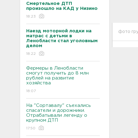
Смертельное ДТП
произошло на КАД у Низино
18:23
Наезд моторной лодки на
фото гру
матрас с детьми в
Ленобласти стал уголовным
делом
18:22
Фермеры в Ленобласти
смогут получить до 8 млн
рублей на развитие
хозяйства
18:07
На "Сортавалу" съехались
спасатели и дорожники.
Отрабатывали легенду о
крупном ДТП
17:50