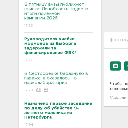
В пятницу вузы публикуют
списки. Ленобласть подвела
итоги приемной
кампании-2026
17:36
Руководителя ячейки
фото гру
мормонов из Выборга
задержали за
финансирование ФБК*
17:21
В Сестрорецке бабахнуло в
гараже, а оказалось - в
нарколаборатории
Чтобы пе
подписы
17:20
Увидели
Назначено первое заседание
по делу об убийстве 9-
летнего мальчика из
Петербурга
17:04