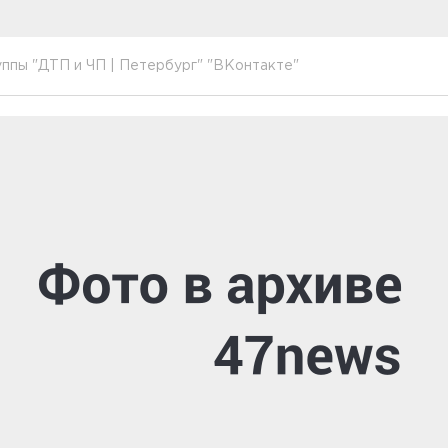
ппы "ДТП и ЧП | Петербург" "ВКонтакте"