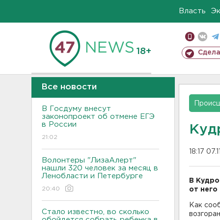
Власть
Э
18+
Сдела
Все новости
Проис
В Госдуму внесут
законопроект об отмене ЕГЭ
в России
Куд
21:02
18:17 07.
Волонтеры "ЛизаАлерт"
нашли 320 человек за месяц в
Ленобласти и Петербурге
В Кудро
20:40
от него
Как соо
Стало известно, во сколько
возгоран
обойдется собрать ребенка в