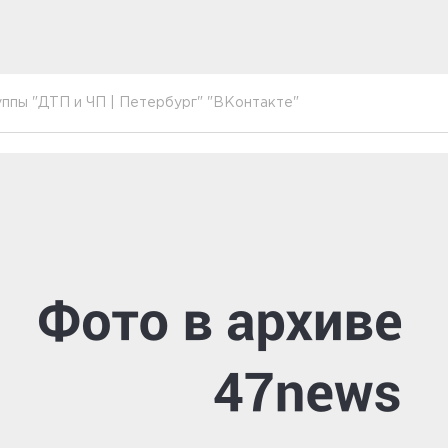
ппы "ДТП и ЧП | Петербург" "ВКонтакте"