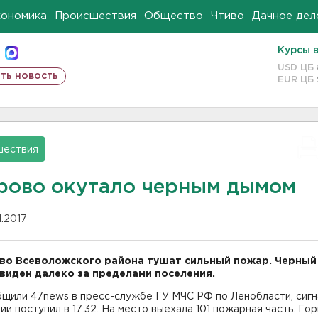
кономика
Происшествия
Общество
Чтиво
Дачное дел
Курсы 
USD ЦБ
ть новость
EUR ЦБ
шествия
рово окутало черным дымом
11.2017
во Всеволожского района тушат сильный пожар. Черный
 виден далеко за пределами поселения.
бщили 47news в пресс-службе ГУ МЧС РФ по Ленобласти, сигн
ии поступил в 17:32. На место выехала 101 пожарная часть. Гор