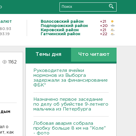
о
валют
Волосовский район
+21
Подпорожский район
+20
80.93
Кировский район
+21
93.19
Гатчинский район
+22
Темы дня
Что читают
1162
Руководителя ячейки
мормонов из Выборга
задержали за финансирование
ФБК*
Назначено первое заседание
по делу об убийстве 9-летнего
мальчика из Петербурга
 дым
Лобовая авария собрала
ал о
пробку больше 8 км на "Коле"
ит, как
- фото