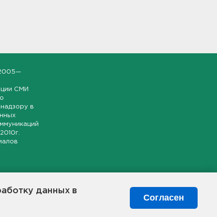
2005—
ации СМИ
но
надзору в
онных
оммуникаций
 2010г.
иалов
ской и
гионе.
работку данных в
я свободного
Согласен