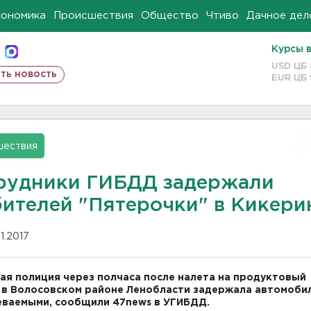
кономика
Происшествия
Общество
Чтиво
Дачное дел
Курсы 
USD ЦБ
ть новость
EUR ЦБ
шествия
рудники ГИБДД задержали
бителей "Пятерочки" в Кикери
11.2017
я полиция через полчаса после налета на продуктовый
 в Волосовском районе Ленобласти задержала автомобил
ваемыми, сообщили 47news в УГИБДД.