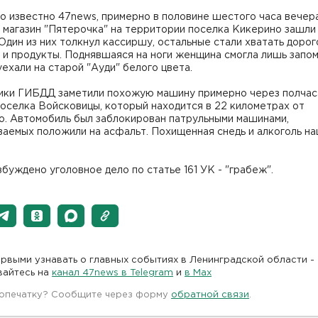
о известно 47news, примерно в половине шестого часа вечера
 магазин "Пятерочка" на территории поселка Кикерино зашли
Один из них толкнул кассиршу, остальные стали хватать дорог
 и продукты. Поднявшаяся на ноги женщина смогла лишь запом
уехали на старой "Ауди" белого цвета.
ики ГИБДД заметили похожую машину примерно через полчас
оселка Войсковицы, который находится в 22 километрах от
о. Автомобиль был заблокирован патрульными машинами,
аемых положили на асфальт. Похищенная снедь и алкоголь на
буждено уголовное дело по статье 161 УК - "грабеж".
рвыми узнавать о главных событиях в Ленинградской области -
вайтесь на
канал 47news в Telegram
и
в Maх
 опечатку? Сообщите через форму
обратной связи
.