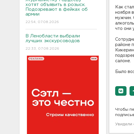
хотят объявить в розыск.
Как стал
Подозревают в фейках об
ноября в
армии
мужчин. 
22:54, 07.08.2026
алкоголь
что они 
В Ленобласти выбрали
Сотрудн
лучших экскурсоводов
районе п
22:33, 07.08.2026
Кикерин
подозрев
РЕКЛАМА
салоне.
Было воз
Чтобы пе
подписы
Увидели