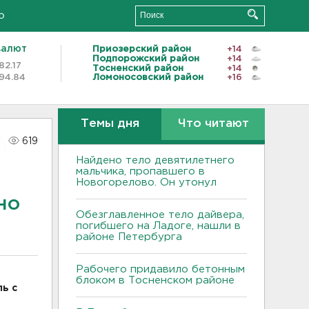
о
валют
Приозерский район
+14
Подпорожский район
+14
82.17
Тосненский район
+14
94.84
Ломоносовский район
+16
Темы дня
Что читают
619
Найдено тело девятилетнего
мальчика, пропавшего в
Новогорелово. Он утонул
но
Обезглавленное тело дайвера,
погибшего на Ладоге, нашли в
районе Петербурга
Рабочего придавило бетонным
блоком в Тосненском районе
ь с