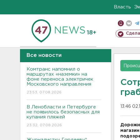
Власть
Э
18+
Сдела
Все новости
Проис
Комтранс напомнил о
маршрутах «наземки» на
фоне переноса электричек
Сот
Московского направления
гра
23:53, 07.08.2026
13:46 02.
В Ленобласти и Петербурге
не появилось безопасных для
купания пляжей
Дорожна
23:32, 07.08.2026
магазин
подозре
Журналистку Гордееву*