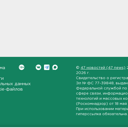
ма
©
47 новостей (47 news)
2026 г.
ти
Свидетельство о регистр
Эл № ФС 77-39848
, выда
льных данных
Федеральной службой по 
kie-файлов
сфере связи, информаци
технологий и массовых к
(Роскомнадзор) от
18 мая
При использовании матер
гиперссылка обязательна.