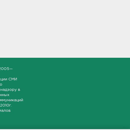
2005—
ации СМИ
но
надзору в
онных
оммуникаций
 2010г.
иалов