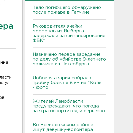
Тело погибшего обнаружено
после пожара в Гатчине
ера
Руководителя ячейки
мормонов из Выборга
задержали за финансирование
ФБК*
Назначено первое заседание
по делу об убийстве 9-летнего
ении
мальчика из Петербурга
ласти,
Лобовая авария собрала
пробку больше 8 км на "Коле"
о ул.
- фото
ов.
Жителей Ленобласти
предупреждают, что погода
завтра испортится, и серьезно
Во Всеволожском районе
ищут девушку-волонтера