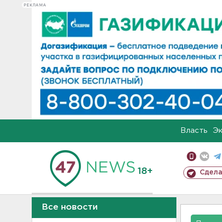
РЕКЛАМА
Власть
Э
18+
Сдела
Все новости