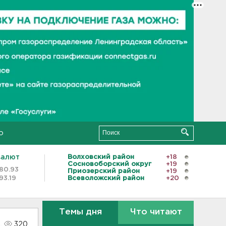
о
валют
Волховский район
+18
Сосновоборский округ
+19
80.93
Приозерский район
+19
93.19
Всеволожский район
+20
Темы дня
Что читают
320