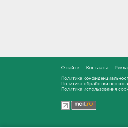
Гатчине
21:12, 06.08.2026
В Госдуму внесут
законопроект об отмене ЕГЭ
в России
21:02, 06.08.2026
Волонтеры "ЛизаАлерт"
нашли 320 человек за месяц в
Ленобласти и Петербурге
О сайте
Контакты
Рекла
20:40, 06.08.2026
Политика конфиденциальнос
Стало известно, во сколько
Политика обработки персона
обойдется собрать ребенка в
Политика использования coo
школу на ресейле
20:18, 06.08.2026
В Ленобласти обнаружили
могильник эпохи неолита
19:55, 06.08.2026