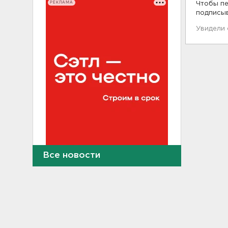
РЕКЛАМА
Чтобы пе
подписы
Увидели
Все новости
Тело погибшего
обнаружено после пожара в