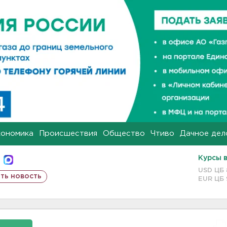
кономика
Происшествия
Общество
Чтиво
Дачное дел
Курсы 
USD ЦБ
ть новость
EUR ЦБ