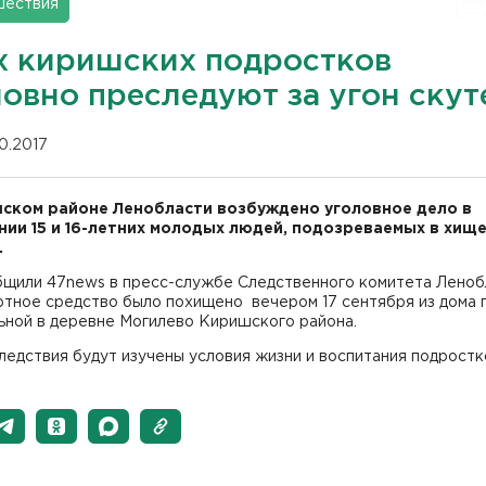
шествия
х киришских подростков
ловно преследуют за угон скут
10.2017
ском районе Ленобласти возбуждено уголовное дело в
ии 15 и 16-летних молодых людей, подозреваемых в хищ
.
бщили 47news в пресс-службе Следственного комитета Леноб
тное средство было похищено вечером 17 сентября из дома п
ьной в деревне Могилево Киришского района.
ледствия будут изучены условия жизни и воспитания подростк