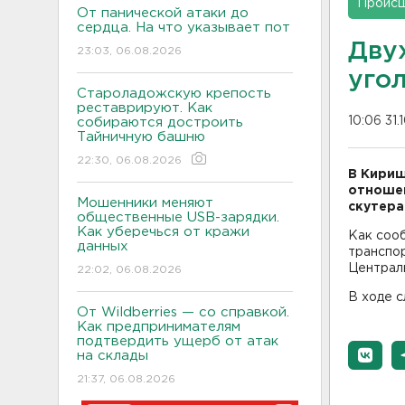
Проис
От панической атаки до
сердца. На что указывает пот
Дву
23:03, 06.08.2026
уго
Староладожскую крепость
реставрируют. Как
10:06 31.
собираются достроить
Тайничную башню
22:30, 06.08.2026
В Кириш
отношен
Мошенники меняют
скутера
общественные USB-зарядки.
Как уберечься от кражи
Как соо
данных
транспор
Централ
22:02, 06.08.2026
В ходе с
От Wildberries — со справкой.
Как предпринимателям
подтвердить ущерб от атак
на склады
21:37, 06.08.2026