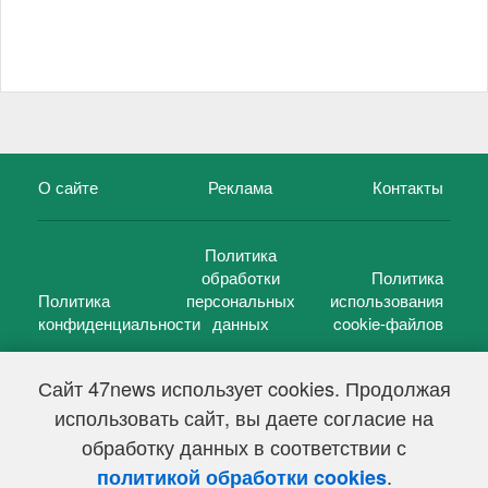
О сайте
Реклама
Контакты
Политика
обработки
Политика
Политика
персональных
использования
конфиденциальности
данных
cookie-файлов
Сайт 47news использует cookies. Продолжая
использовать сайт, вы даете согласие на
©
47 новостей (47 news)
2005 — 2026 г.
обработку данных в соответствии с
Свидетельство о регистрации СМИ Эл № ФС 77-39848, выдано
Федеральной службой по надзору в сфере связи,
.
политикой обработки cookies
информационных технологий и массовых коммуникаций