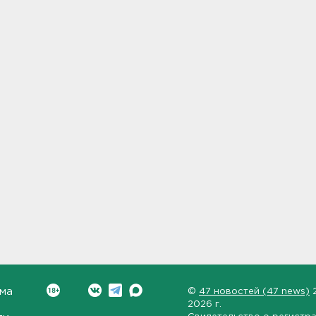
ма
©
47 новостей (47 news)
2026 г.