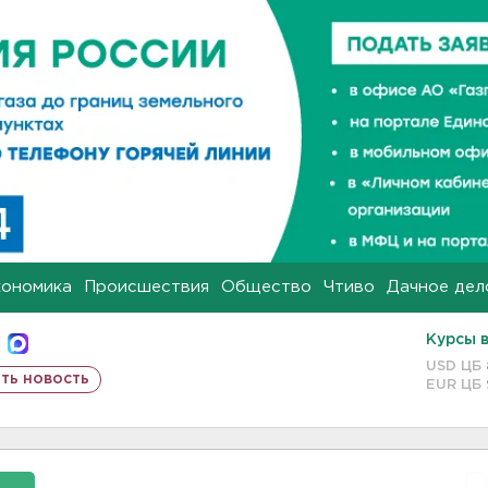
кономика
Происшествия
Общество
Чтиво
Дачное дел
Курсы 
USD ЦБ
ть новость
EUR ЦБ