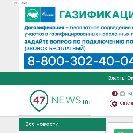
РЕКЛАМА
Власть
Э
18+
Сдела
Все новости