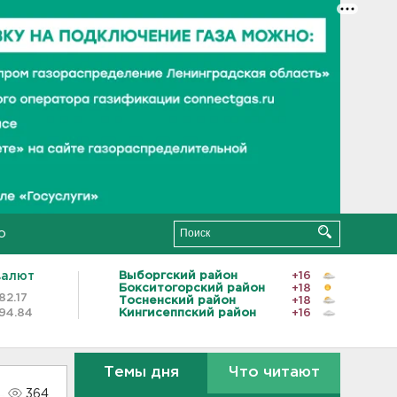
о
валют
Выборгский район
+16
Бокситогорский район
+18
82.17
Тосненский район
+18
94.84
Кингисеппский район
+16
Темы дня
Что читают
364