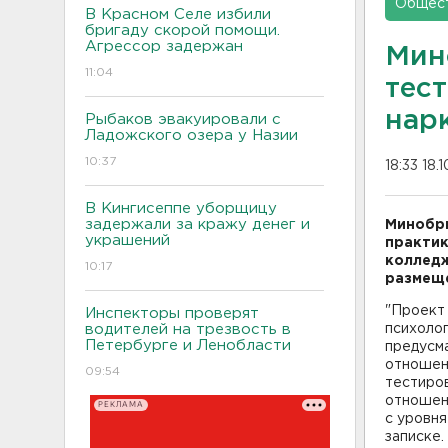
Общес
В Красном Селе избили
бригаду скорой помощи.
Агрессор задержан
Мин
11:04
тес
нар
Рыбаков эвакуировали с
Ладожского озера у Назии
10:37
18:33 18.
В Кингисеппе уборщицу
задержали за кражу денег и
Минобрн
украшений
практик
колледж
10:17
размеще
"Проект
Инспекторы проверят
водителей на трезвость в
психоло
Петербурге и Ленобласти
предусм
отношен
09:54
тестиро
отношен
РЕКЛАМА
с уровня
записке.