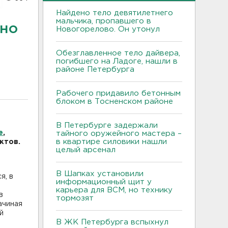
Найдено тело девятилетнего
мальчика, пропавшего в
но
Новогорелово. Он утонул
Обезглавленное тело дайвера,
погибшего на Ладоге, нашли в
районе Петербурга
Рабочего придавило бетонным
блоком в Тосненском районе
В Петербурге задержали
е
,
тайного оружейного мастера –
в квартире силовики нашли
ктов.
целый арсенал
В Шапках установили
я, в
информационный щит у
карьера для ВСМ, но технику
в
тормозят
ачиная
й
В ЖК Петербурга вспыхнул