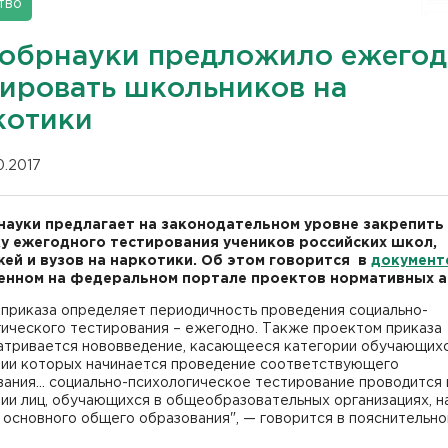
тво
обрнауки предложило ежегод
тировать школьников на
котики
10.2017
ауки предлагает на законодательном уровне закрепить
у ежегодного тестирования учеников российских школ,
ей и вузов на наркотики. Об этом говорится в
документ
нном на федеральном портале проектов нормативных а
 приказа определяет периодичность проведения социально-
гического тестирования – ежегодно. Также проектом приказа
атривается нововведение, касающееся категории обучающихс
ии которых начинается проведение соответствующего
вания… социально-психологическое тестирование проводится 
ии лиц, обучающихся в общеобразовательных организациях, н
 основного общего образования", — говорится в пояснительно