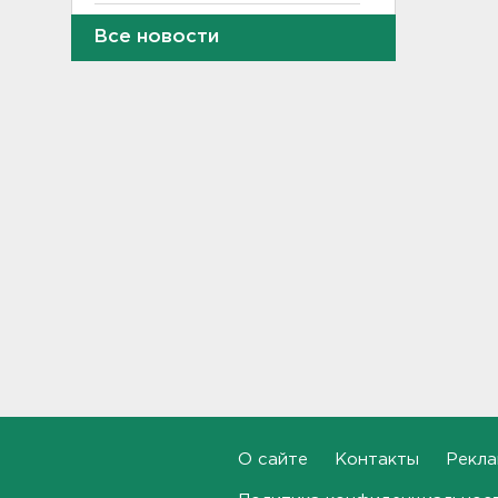
Комтранс напомнил о
Все новости
маршрутах «наземки» на
фоне переноса электричек
Московского направления
23:53, 07.08.2026
В Ленобласти и Петербурге
не появилось безопасных для
купания пляжей
23:32, 07.08.2026
Журналистку Гордееву*
хотят объявить в розыск.
Подозревают в фейках об
армии
22:54, 07.08.2026
В Ленобласти выбрали
лучших экскурсоводов
О сайте
Контакты
Рекла
22:33, 07.08.2026