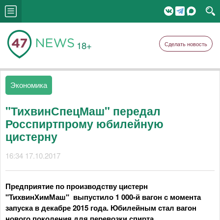
18+
Сделать новость
Экономика
"ТихвинСпецМаш" передал
Росспиртпрому юбилейную
цистерну
16:34 17.10.2017
Предприятие по производству цистерн
"ТихвинХимМаш" выпустило 1 000-й вагон с момента
запуска в декабре 2015 года. Юбилейным стал вагон
нового поколения для перевозки спирта.