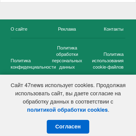
О сайте
Реклама
Контакты
Политика
обработки
Политика
Политика
персональных
использования
конфиденциальности
данных
cookie-файлов
Сайт 47news использует cookies. Продолжая
использовать сайт, вы даете согласие на
©
47 новостей (47 news)
2005 — 2026 г.
обработку данных в соответствии с
Свидетельство о регистрации СМИ Эл № ФС 77-39848, выдано
Федеральной службой по надзору в сфере связи,
.
политикой обработки cookies
информационных технологий и массовых коммуникаций
(Роскомнадзор) от 18 мая 2010г.
Согласен