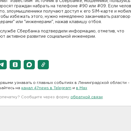
нил "Известиям" источник в Сбербанке, мошенники, пользуясь
просят граждан набрать на телефоне #90 или #09. Если чело
то, злоумышленники получают доступ к его SIM-карте и моби
тобы избежать этого, нужно немедленно заканчивать разговор
ерами" или "инженерами", нажав клавишу отбоя.
-службе Сбербанка подтвердили информацию, отметив, что
ют активное развитие социальной инженерии.
рвыми узнавать о главных событиях в Ленинградской области -
вайтесь на
канал 47news в Telegram
и
в Maх
 опечатку? Сообщите через форму
обратной связи
.