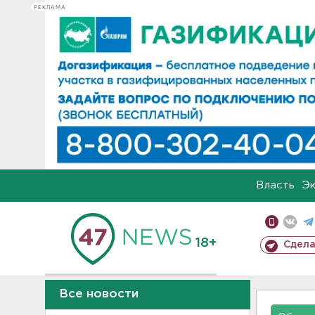
РЕКЛАМА
Власть
Э
18+
Сдела
Все новости