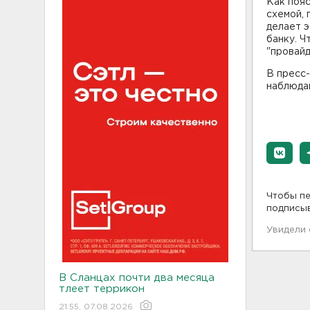
Как пояс
схемой, 
делает э
банку. Ч
"провайд
В пресс
наблюда
Чтобы пе
подписы
Увидели
В Сланцах почти два месяца
тлеет террикон
21:55, 07.08.2026