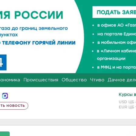
кономика
Происшествия
Общество
Чтиво
Дачное дел
Курсы 
USD ЦБ
ть новость
EUR ЦБ