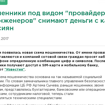
тво
енники под видом "провайдер
инженеров" снимают деньги с к
сиян
0.2017
и появилась новая схема мошенничества. От имени пров
тавляются и компаний сотовой связи граждан просят на
фоне определенную комбинацию цифр и символов. После
ки получают доступ к SIM-карте и мобильному банку,
ют
"Известия"
.
хема мошенничества основана на так называемой социальной
и. По словам замначальника главного управления безопасност
информации ЦБ РФ Артема Сычева, раньше мошенники, звоня
м, представлялись бухгалтерами, банковскими или операцион
ами, сотрудниками налоговой, теперь стали
ляться техническими специалистами.