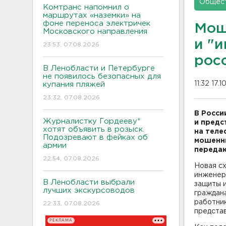
Общес
Комтранс напомнил о
маршрутах «наземки» на
фоне переноса электричек
Мош
Московского направления
и "
23:53, 07.08.2026
рос
В Ленобласти и Петербурге
не появилось безопасных для
11:32 17.1
купания пляжей
23:32, 07.08.2026
В Росси
Журналистку Гордееву*
и предс
хотят объявить в розыск.
на теле
Подозревают в фейках об
мошенни
армии
переда
22:54, 07.08.2026
Новая с
инженери
В Ленобласти выбрали
защиты 
лучших экскурсоводов
граждана
работник
22:33, 07.08.2026
представ
РЕКЛАМА