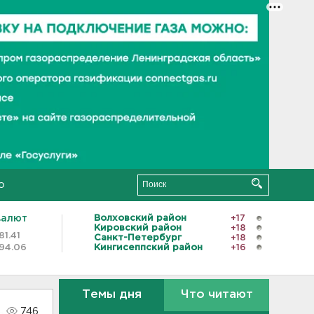
о
валют
Волховский район
+17
Кировский район
+18
81.41
Санкт-Петербург
+18
94.06
Кингисеппский район
+16
Темы дня
Что читают
746