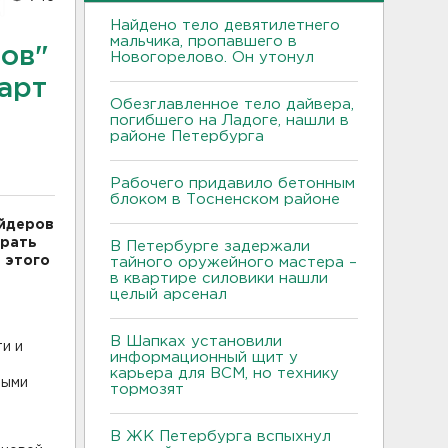
Найдено тело девятилетнего
мальчика, пропавшего в
ов"
Новогорелово. Он утонул
арт
Обезглавленное тело дайвера,
погибшего на Ладоге, нашли в
районе Петербурга
Рабочего придавило бетонным
блоком в Тосненском районе
айдеров
брать
В Петербурге задержали
 этого
тайного оружейного мастера –
в квартире силовики нашли
целый арсенал
В Шапках установили
и и
информационный щит у
карьера для ВСМ, но технику
ными
тормозят
В ЖК Петербурга вспыхнул