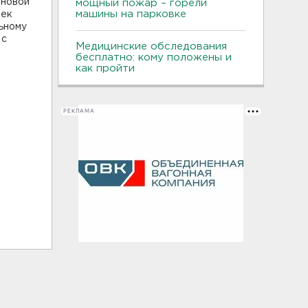
 новой
мощный пожар – горели
машины на парковке
век
льному
 с
Медицинские обследования
бесплатно: кому положены и
как пройти
РЕКЛАМА