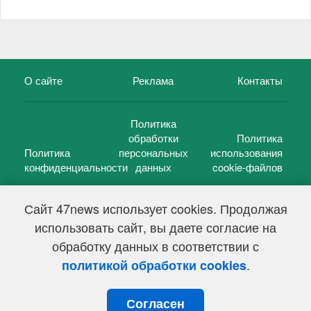
О сайте
Реклама
Контакты
Политика
обработки
Политика
Политика
персональных
использования
конфиденциальности
данных
cookie-файлов
Сайт 47news использует cookies. Продолжая
использовать сайт, вы даете согласие на
©
47 новостей (47 news)
2005 — 2026 г.
обработку данных в соответствии с
Свидетельство о регистрации СМИ Эл № ФС 77-39848, выдано
Федеральной службой по надзору в сфере связи,
.
политикой обработки cookies
информационных технологий и массовых коммуникаций
(Роскомнадзор) от 18 мая 2010г.
Согласен