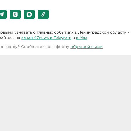
рвыми узнавать о главных событиях в Ленинградской области -
вайтесь на
канал 47news в Telegram
и
в Maх
 опечатку? Сообщите через форму
обратной связи
.