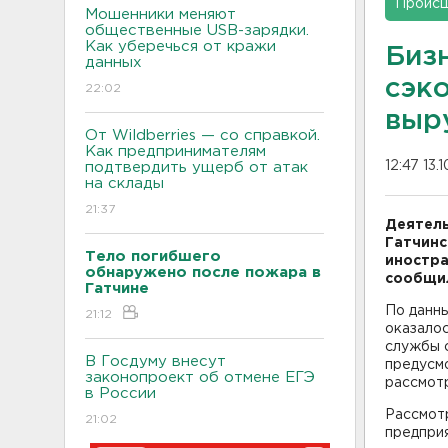
Проис
Мошенники меняют
общественные USB-зарядки.
Как уберечься от кражи
Биз
данных
сэк
22:02
выр
От Wildberries — со справкой.
Как предпринимателям
12:47 13.
подтвердить ущерб от атак
на склады
21:37
Деятель
Гатчинс
Тело погибшего
иностра
обнаружено после пожара в
сообщил
Гатчине
По данны
21:12
оказало
службы 
В Госдуму внесут
предусмо
законопроект об отмене ЕГЭ
рассмотр
в России
Рассмот
21:02
предприя