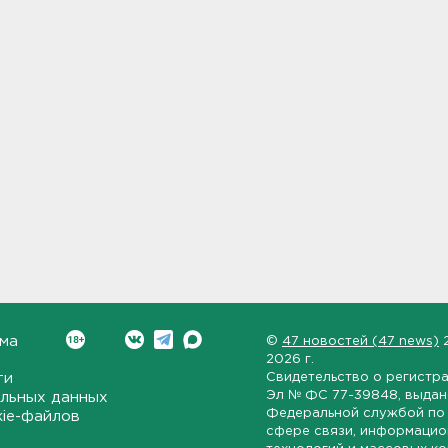
ма
©
47 новостей (47 news)
2026 г.
ти
Свидетельство о регистр
Эл № ФС 77-39848
, выда
льных данных
Федеральной службой по 
kie-файлов
сфере связи, информаци