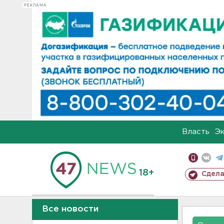
РЕКЛАМА
Власть
Э
18+
Сдела
Все новости