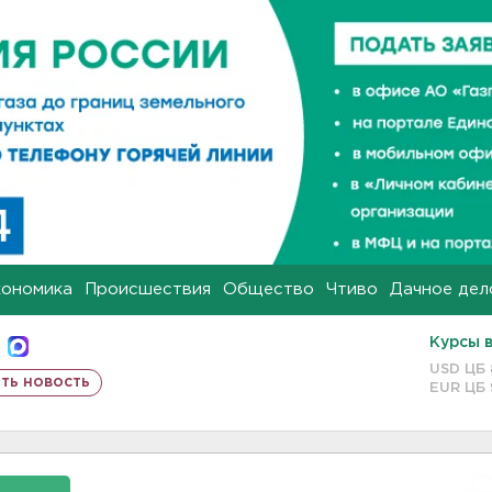
кономика
Происшествия
Общество
Чтиво
Дачное дел
Курсы 
USD ЦБ
ть новость
EUR ЦБ