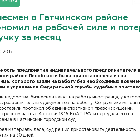
шествия
несмен в Гатчинском районе
ономил на рабочей силе и пот
учку за месяц
10.2017
ность предприятия индивидуального предпринимателя 
ком районе Ленобласти была приостановлена из-за
нца, которого взяли на работу без необходимых докуме
и в управлении Федеральной службы судебных приставо
м ведомства, бизнесмен нанял на работу иностранца, у которо
сь разрешительных документов на работу. Сотрудники миграц
составили протокол об административном правонарушении,
тренном частью 4 статьи 18.15 КоАП РФ, и передали его на
ение в Гатчинский городской суд.
рев материалы дела, суд решил приостановить деятельность
тия на 30 дней.