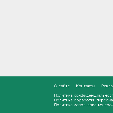
Ленобласти и Петербурге
20:40
Стало известно, во сколько
обойдется собрать ребенка в
школу на ресейле
20:18
В Ленобласти обнаружили
могильник эпохи неолита
19:55
"Духота, комары, слепни". В
Ленобласти с трудом, но
находят грибы и ягоды в лесу
19:36
О сайте
Контакты
Рекла
Ученые пришли к выводу, что
Политика конфиденциальнос
дача или проживание рядом с
Политика обработки персона
парком спасает от этой
Политика использования coo
болезни
19:07