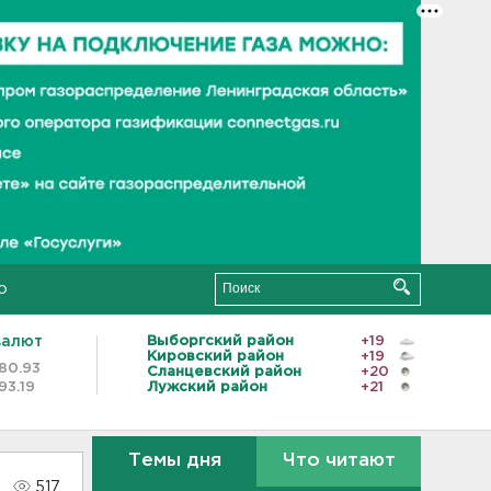
о
валют
Выборгский район
+19
Кировский район
+19
80.93
Сланцевский район
+20
93.19
Лужский район
+21
Темы дня
Что читают
517