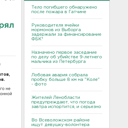
Тело погибшего обнаружено
после пожара в Гатчине
ерял
Руководителя ячейки
мормонов из Выборга
задержали за финансирование
ФБК*
Назначено первое заседание
по делу об убийстве 9-летнего
мальчика из Петербурга
в
нтов,
Лобовая авария собрала
пробку больше 8 км на "Коле"
в.
- фото
го не
ионной
Жителей Ленобласти
предупреждают, что погода
завтра испортится, и серьезно
Во Всеволожском районе
ищут девушку-волонтера