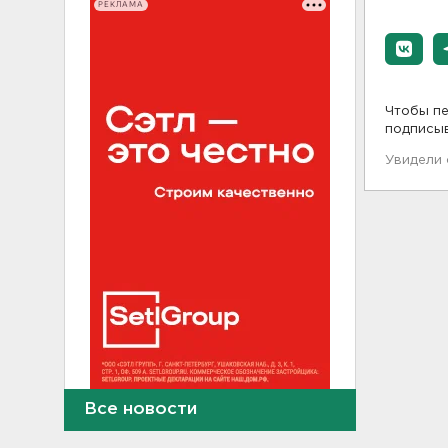
РЕКЛАМА
Чтобы пе
подписы
Увидели
Все новости
Волонтеры "ЛизаАлерт"
нашли 320 человек за месяц в