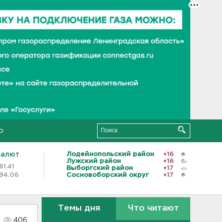
о
валют
Лодейнопольский район
+16
Лужский район
+16
81.41
Выборгский район
+17
94.06
Сосновоборский округ
+17
Темы дня
Что читают
406