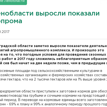
ие Ленобласти
енобласти выросли показали
опрома
10.2017
градской области заметно выросли показатели деятель
ятий агропромышленного комплекса. И произошло это
я на то, что погодные условия для проведения сезонных
 работ в 2017 году сложились неблагоприятным образом
й сев был начат на две недели позже, чем в предыдущие 
осевные площади под сельскохозяйственными культурами в
хозяйственных организациях и фермерских хозяйствах состав
сячи гектара, что на 2 тысячи гектаров или на 1% выше уровня
редприятия области приступили к заготовке кормов для обес
 животноводства грубыми и сочными кормами на предстоящий 
й период. В переводе на кормовые единицы всего заготовлен
онн - 69% к плану и 99% к аналогичному периоду прошлого год