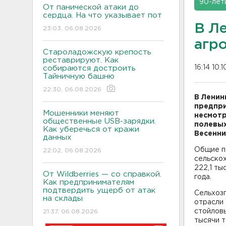
90-лет
От панической атаки до
сердца. На что указывает пот
В Л
23:03, 06.08.2026
агр
Староладожскую крепость
реставрируют. Как
16:14 10.
собираются достроить
Тайничную башню
22:30, 06.08.2026
В Ленин
предпри
Мошенники меняют
несмотр
общественные USB-зарядки.
полевых
Как уберечься от кражи
Весенни
данных
Общие п
22:02, 06.08.2026
сельско
222,1 ты
От Wildberries — со справкой.
года.
Как предпринимателям
подтвердить ущерб от атак
Сельхозп
на склады
отрасли
стойловы
21:37, 06.08.2026
тысячи т