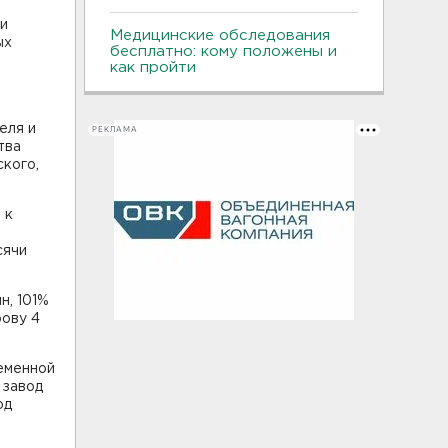
 и
Медицинские обследования
ых
бесплатно: кому положены и
как пройти
еля и
РЕКЛАМА
тва
кого,
 к
сячи
н, 101%
рову 4
еменной
 завод
од