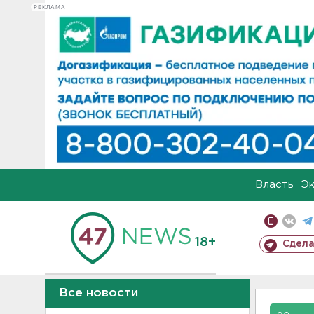
РЕКЛАМА
Власть
Э
18+
Сдела
Все новости