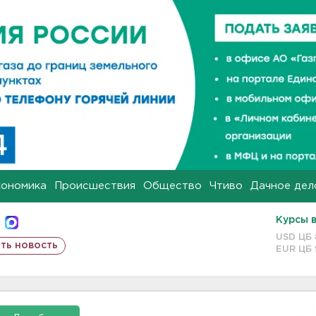
кономика
Происшествия
Общество
Чтиво
Дачное дел
Курсы 
USD ЦБ
ть новость
EUR ЦБ