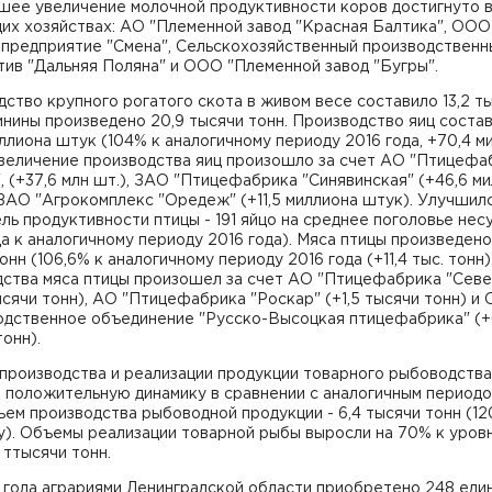
шее увеличение молочной продуктивности коров достигнуто 
их хозяйствах: АО "Племенной завод "Красная Балтика", ООО
зпредприятие "Смена", Сельскохозяйственный производственн
ив "Дальняя Поляна" и ООО "Племенной завод "Бугры".
ство крупного рогатого скота в живом весе составило 13,2 т
инины произведено 20,9 тысячи тонн. Производство яиц состав
ллиона штук (104% к аналогичному периоду 2016 года, +70,4 м
Увеличение производства яиц произошло за счет АО "Птицефа
, (+37,6 млн шт.), ЗАО "Птицефабрика "Синявинская" (+46,6 м
ЗАО "Агрокомплекс "Оредеж" (+11,5 миллиона штук). Улучшил
ль продуктивности птицы - 191 яйцо на среднее поголовье не
ца к аналогичному периоду 2016 года). Мяса птицы произведено
онн (106,6% к аналогичному периоду 2016 года (+11,4 тыс. тонн)
дства мяса птицы произошел за счет АО "Птицефабрика "Севе
ысячи тонн), АО "Птицефабрика "Роскар" (+1,5 тысячи тонн) и
одственное объединение "Русско-Высоцкая птицефабрика" (+
онн).
производства и реализации продукции товарного рыбоводства
 положительную динамику в сравнении с аналогичным периодо
ъем производства рыбоводной продукции - 6,4 тысячи тонн (12
у). Объемы реализации товарной рыбы выросли на 70% к уров
9 ттысячи тонн.
 года аграриями Ленинградской области приобретено 248 еди