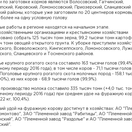
 по заготовке кормов являются Волосовский, Гатчинский,
пский, Кировский, Ломоносовский, Приозерский, Сланцевский
кий районы, которые уже заготовили по 20 центнеров кормов
 более на одну условную голову.
е работы в регионе находятся на начальном этапе.
хозяйственными организациями и крестьянскими хозяйствами
овано собрать 125 тысяч тонн зерна, 99,2 тысячи тонн картоф
ч тонн овощей открытого грунта. К уборке приступили хозяйс
кого, Всеволожского, Кингисеппского, Ломоносовского, Лужс
кого, Сланцевского и Тосненского районов.
е крупного рогатого скота составило 163 тысячи голов (99,4%
ному периоду 2016 года), в том числе коров - 71,1 тысячи голов
 Поголовье крупного рогатого скота молочных пород - 158,1 ты
00%), из них коров - 68,9 тысячи голов (99,9%).
производство молока составило 335 тысяч тонн (+4,0 тыс. тон
ичному периоду 2016 года) при среднем удое на фуражную ко
22 кг, 100,4%).
ий удой на фуражную корову достигнут в хозяйствах: АО "Пл
омонтово", ЗАО "Племенной завод "Рабитицы", АО "Племенной
ский", АО "Племенной завод "Раздолье" и АО "Племенной зав
кий".