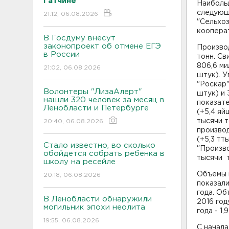
Гатчине
Наиболь
следующ
21:12, 06.08.2026
"Сельхо
кооперат
В Госдуму внесут
законопроект об отмене ЕГЭ
Производ
в России
тонн. Св
806,6 ми
21:02, 06.08.2026
штук). 
"Роскар"
Волонтеры "ЛизаАлерт"
штук) и 
нашли 320 человек за месяц в
показате
Ленобласти и Петербурге
(+5,4 яй
тысячи т
20:40, 06.08.2026
произво
(+5,3 тт
Стало известно, во сколько
"Произв
обойдется собрать ребенка в
тысячи т
школу на ресейле
Объемы 
20:18, 06.08.2026
показали
года. Об
В Ленобласти обнаружили
2016 год
могильник эпохи неолита
года - 1,
19:55, 06.08.2026
С начала