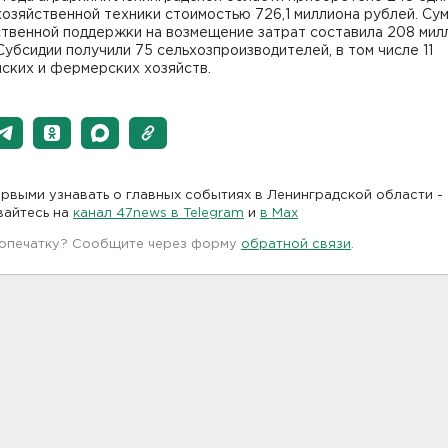
озяйственной техники стоимостью 726,1 миллиона рублей. Су
ственной поддержки на возмещение затрат составила 208 мил
Субсидии получили 75 сельхозпроизводителей, в том числе 11
ских и фермерских хозяйств.
рвыми узнавать о главных событиях в Ленинградской области -
вайтесь на
канал 47news в Telegram
и
в Maх
 опечатку? Сообщите через форму
обратной связи
.