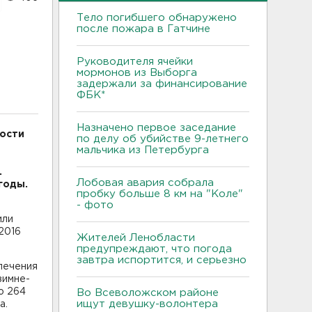
Тело погибшего обнаружено
после пожара в Гатчине
Руководителя ячейки
мормонов из Выборга
задержали за финансирование
ФБК*
Назначено первое заседание
ности
по делу об убийстве 9-летнего
мальчика из Петербурга
.
Лобовая авария собрала
годы.
пробку больше 8 км на "Коле"
- фото
или
 2016
Жителей Ленобласти
предупреждают, что погода
завтра испортится, и серьезно
печения
зимне-
о 264
Во Всеволожском районе
ищут девушку-волонтера
а.