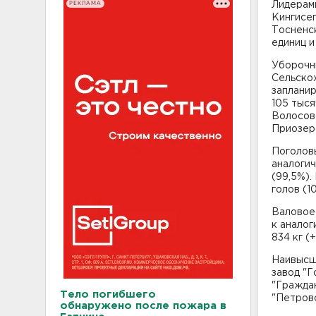
РЕКЛАМА
Лидерами
Кингисеп
Тосненс
единиц и
Уборочны
Сельско
запланир
105 тыся
Волосовс
Приозерс
Поголовь
аналогич
(99,5%).
голов (1
Валовое 
к аналог
834 кг (+
Наивысш
завод "Г
"Граждан
Тело погибшего
"Петровс
обнаружено после пожара в