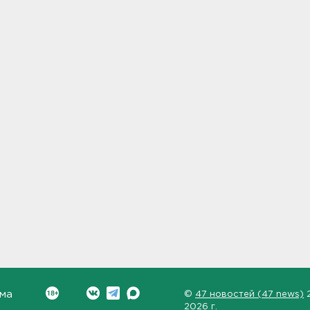
ма
©
47 новостей (47 news)
2026 г.