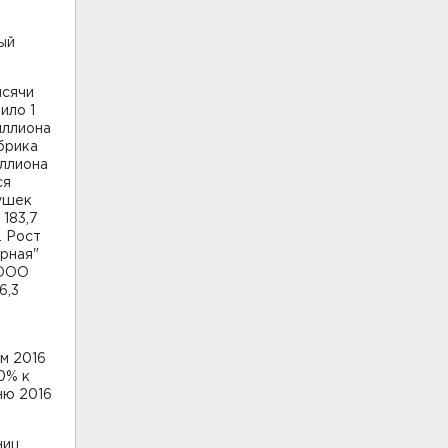
в
ый
ысячи
ило 1
иллиона
брика
иллиона
ся
сушек
 183,7
. Рост
рная"
 ООО
6,3
м 2016
0% к
ню 2016
ниц