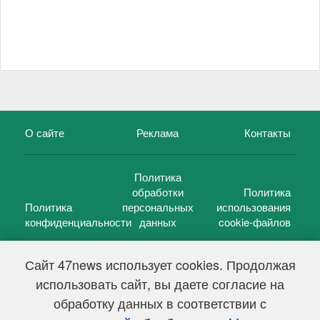
О сайте
Реклама
Контакты
Политика
обработки
Политика
Политика
персональных
использования
конфиденциальности
данных
cookie-файлов
Сайт 47news использует cookies. Продолжая
использовать сайт, вы даете согласие на
©
47 новостей (47 news)
2005 — 2026 г.
обработку данных в соответствии с
Свидетельство о регистрации СМИ Эл № ФС 77-39848, выдано
Федеральной службой по надзору в сфере связи,