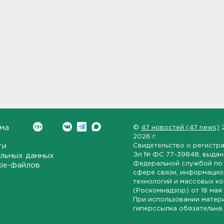
ма
©
47 новостей (47 news)
2026 г.
ти
Свидетельство о регистр
Эл № ФС 77-39848
, выда
льных данных
Федеральной службой по 
kie-файлов
сфере связи, информаци
технологий и массовых к
(Роскомнадзор) от
18 мая
При использовании матер
гиперссылка обязательна.