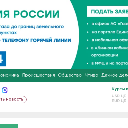
кономика
Происшествия
Общество
Чтиво
Дачное дел
Курсы 
USD ЦБ
ть новость
EUR ЦБ