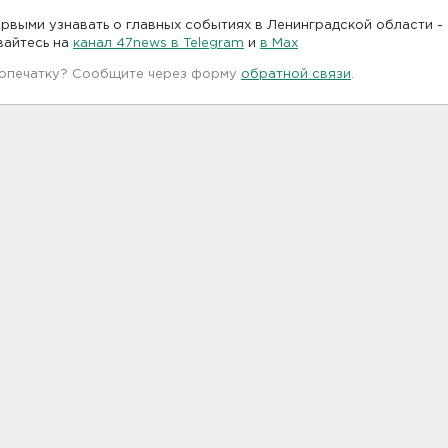
рвыми узнавать о главных событиях в Ленинградской области -
вайтесь на
канал 47news в Telegram
и
в Maх
 опечатку? Сообщите через форму
обратной связи
.