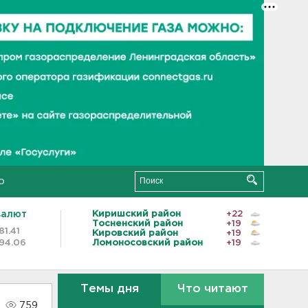
о
валют
Киришский район
+22
Тосненский район
+19
81.41
Кировский район
+19
94.06
Ломоносовский район
+19
Темы дня
Что читают
759