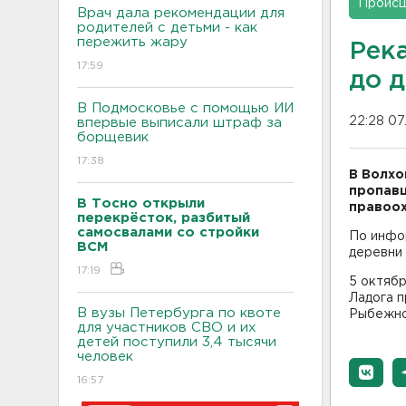
Проис
Врач дала рекомендации для
родителей с детьми - как
пережить жару
Рек
17:59
до 
В Подмосковье с помощью ИИ
22:28 07
впервые выписали штраф за
борщевик
17:38
В Волхо
пропавш
В Тосно открыли
правоох
перекрёсток, разбитый
самосвалами со стройки
По инфо
ВСМ
деревни 
17:19
5 октябр
Ладога п
В вузы Петербурга по квоте
Рыбежно
для участников СВО и их
детей поступили 3,4 тысячи
человек
16:57