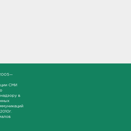
2005—
ации СМИ
но
надзору в
онных
оммуникаций
 2010г.
иалов