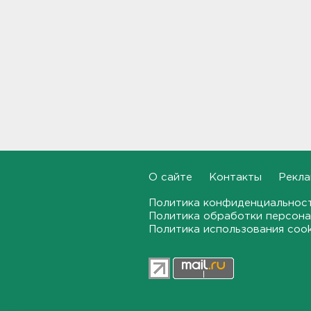
пропавшего в
Новогорелово. Он утонул
16:41
Бывшего директора Popcorn
Books приговорили к 4 годам
условно
16:16
Выходные в Ленобласти
порадуют теплом. Но
местами будет дождливо и
ветрено
О сайте
Контакты
Рекла
16:02
Политика конфиденциальнос
Политика обработки персона
В магазин — с арматурой. В
Политика использования coo
Шушарах дама добывала
товар не голыми руками
15:58
Товары Wildberries будут
храниться и на партнерских