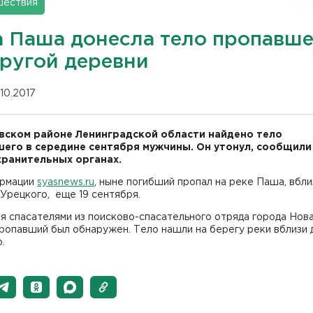
шествия
а Паша донесла тело пропавше
другой деревни
.10.2017
вском районе Ленинградской области найдено тело
его в середине сентября мужчины. Он утонул, сообщили
ранительных органах.
рмации
syasnews.ru
, ныне погибший пропал на реке Паша, вбли
Урецкого, еще 19 сентября.
я спасателями из поисково-спасательного отряда города Нов
ропавший был обнаружен. Тело нашли на берегу реки вблизи 
.