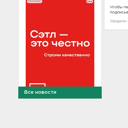
РЕКЛАМА
Чтобы пе
подписы
Увидели
Все новости
Найдено тело
девятилетнего мальчика,