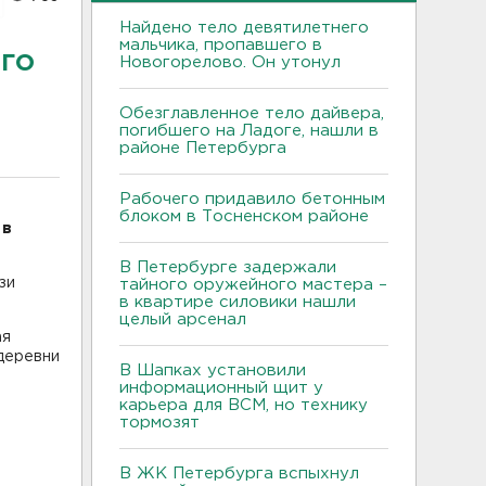
Найдено тело девятилетнего
мальчика, пропавшего в
го
Новогорелово. Он утонул
Обезглавленное тело дайвера,
погибшего на Ладоге, нашли в
районе Петербурга
Рабочего придавило бетонным
блоком в Тосненском районе
 в
В Петербурге задержали
зи
тайного оружейного мастера –
в квартире силовики нашли
целый арсенал
ая
деревни
В Шапках установили
информационный щит у
карьера для ВСМ, но технику
тормозят
В ЖК Петербурга вспыхнул