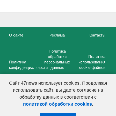
О сайте
Реклама
Контакты
Политика
обработки
Политика
Политика
персональных
использования
конфиденциальности
данных
cookie-файлов
Сайт 47news использует cookies. Продолжая
использовать сайт, вы даете согласие на
©
47 новостей (47 news)
2005 — 2026 г.
обработку данных в соответствии с
Свидетельство о регистрации СМИ Эл № ФС 77-39848, выдано
Федеральной службой по надзору в сфере связи,
.
политикой обработки cookies
информационных технологий и массовых коммуникаций
(Роскомнадзор) от 18 мая 2010г.