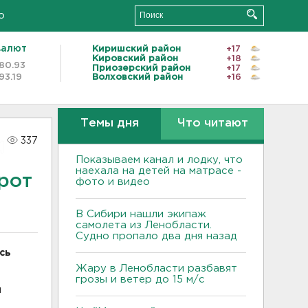
о
валют
Киришский район
+17
Кировский район
+18
80.93
Приозерский район
+17
93.19
Волховский район
+16
Темы дня
Что читают
337
Показываем канал и лодку, что
наехала на детей на матрасе -
рот
фото и видео
В Сибири нашли экипаж
самолета из Ленобласти.
Судно пропало два дня назад
сь
Жару в Ленобласти разбавят
и
грозы и ветер до 15 м/с
й