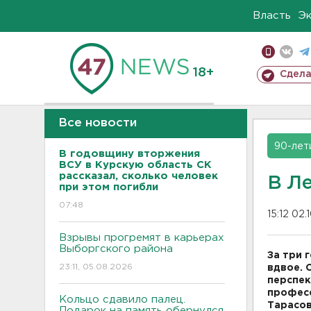
Власть
Э
18+
Сдела
Все новости
90-лет
В годовщину вторжения
ВСУ в Курскую область СК
рассказал, сколько человек
В Л
при этом погибли
07:48
15:12 02.
Взрывы прогремят в карьерах
Выборгского района
За три 
23:11, 05.08.2026
вдвое. 
перспек
професс
Кольцо сдавило палец.
Тарасов
Подарок на память обернулся