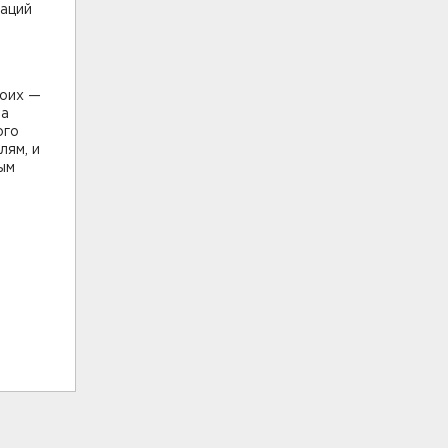
иаций
роих —
на
ого
лям, и
ым