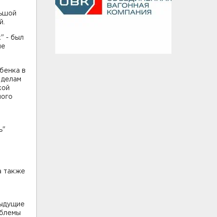
льшой
й.
" - был
ле
бенка в
 делам
кой
ного
ь"
а также
дыдущие
облемы