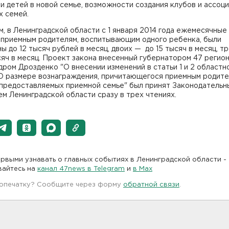
и детей в новой семье, возможности создания клубов и ассоц
х семей.
, в Ленинградской области с 1 января 2014 года ежемесячные
 приемным родителям, воспитывающим одного ребенка, были
ы до 12 тысяч рублей в месяц, двоих — до 15 тысяч в месяц, т
сяч в месяц. Проект закона внесенный губернатором 47 регио
ром Дрозденко "О внесении изменений в статьи 1 и 2 областн
О размере вознаграждения, причитающегося приемным родите
 предоставляемых приемной семье" был принят Законодательн
м Ленинградской области сразу в трех чтениях.
рвыми узнавать о главных событиях в Ленинградской области -
вайтесь на
канал 47news в Telegram
и
в Maх
 опечатку? Сообщите через форму
обратной связи
.