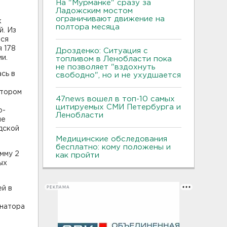
На "Мурманке" сразу за
Ладожским мостом
ограничивают движение на
к
полтора месяца
й. Из
тся
я 178
Дрозденко: Ситуация с
и.
топливом в Ленобласти пока
не позволяет "вздохнуть
сь в
свободно", но и не ухудшается
атором
47news вошел в топ-10 самых
цитируемых СМИ Петербурга и
о-
Ленобласти
ие
дской
Медицинские обследования
бесплатно: кому положены и
мму 2
как пройти
ых
РЕКЛАМА
ей в
рнатора