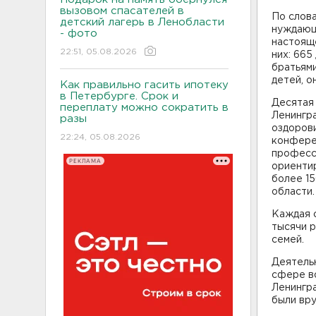
вызовом спасателей в
По слова
детский лагерь в Ленобласти
нуждающи
- фото
настояще
22:51, 05.08.2026
них: 665
братьями
детей, о
Как правильно гасить ипотеку
в Петербурге. Срок и
Десятая
переплату можно сократить в
Ленингра
разы
оздорови
22:24, 05.08.2026
конфере
професс
РЕКЛАМА
ориенти
более 15
области.
Каждая 
тысячи р
семей.
Деятельн
сфере в
Ленингр
были вру