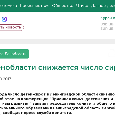
кономика
Происшествия
Общество
Чтиво
Дачное дел
Курсы 
USD ЦБ
ть новость
EUR ЦБ
ие Ленобласти
енобласти снижается число си
10.2017
года число детей-сирот в Ленинградской области снизило
Об этом на конференции "Приемная семья: достижения и
тивы развития" заявил председатель комитета общего 
ионального образования Ленинградской области Серге
, сообщает пресс-служба комитета.