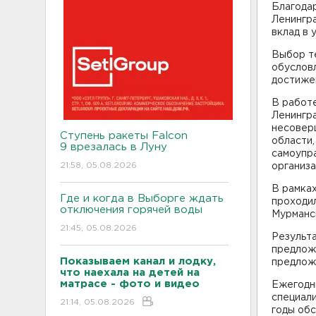
Благода
Ленингра
вклад в 
Выбор т
обусловл
достижен
В работ
Ленингра
несовер
Ступень ракеты Falcon
области,
9 врезалась в Луну
самоупр
21:58, 05.08.2026
организа
В рамка
Где и когда в Выборге ждать
проходил
отключения горячей воды
Мурманс
21:45, 05.08.2026
Результ
предлож
Показываем канал и лодку,
предложе
что наехала на детей на
матрасе - фото и видео
Ежегодн
специали
21:14, 05.08.2026
годы об