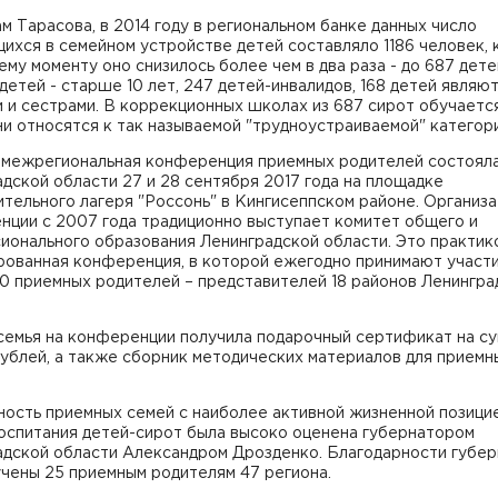
м Тарасова, в 2014 году в региональном банке данных число
хся в семейном устройстве детей составляло 1186 человек, 
му моменту оно снизилось более чем в два раза - до 687 дете
 детей - старше 10 лет, 247 детей-инвалидов, 168 детей являю
 и сестрами. В коррекционных школах из 687 сирот обучаетс
ни относятся к так называемой "трудноустраиваемой" категори
 межрегиональная конференция приемных родителей состояла
дской области 27 и 28 сентября 2017 года на площадке
тельного лагеря "Россонь" в Кингисеппском районе. Организ
нции с 2007 года традиционно выступает комитет общего и
ионального образования Ленинградской области. Это практик
рованная конференция, в которой ежегодно принимают участ
0 приемных родителей – представителей 18 районов Ленингра
семья на конференции получила подарочный сертификат на су
ублей, а также сборник методических материалов для приемн
ость приемных семей с наиболее активной жизненной позици
оспитания детей-сирот была высоко оценена губернатором
адской области Александром Дрозденко. Благодарности губе
чены 25 приемным родителям 47 региона.