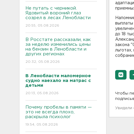
адаптаци
Не путать с черникой.
приемны
Ядовитый вороний глаз
созрел в лесах Ленобласти
Напомним
выплаты
20:55, 05.08.2026
увеличен
до 18 ты
В Росстате рассказали, как
Александ
за неделю изменились цены
закона "
на бензин в Ленобласти и
льготах,
других регионах
собрание
20:32, 05.08.2026
В Ленобласти маломерное
судно наехало на матрас с
детьми
20:13, 05.08.2026
Чтобы пе
подписы
Почему пробелы в памяти —
Увидели
это не всегда плохо,
раскрыла психолог
19:54, 05.08.2026