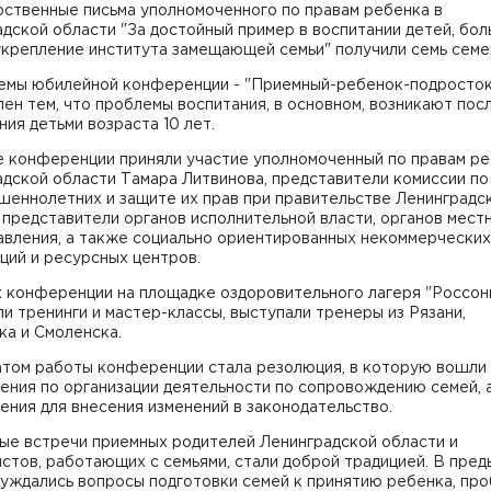
рственные письма уполномоченного по правам ребенка в
дской области "За достойный пример в воспитании детей, бо
укрепление института замещающей семьи" получили семь семе
емы юбилейной конференции - "Приемный-ребенок-подросток
ен тем, что проблемы воспитания, в основном, возникают пос
ия детьми возраста 10 лет.
е конференции приняли участие уполномоченный по правам ре
дской области Тамара Литвинова, представители комиссии по
шеннолетних и защите их прав при правительстве Ленинградс
 представители органов исполнительной власти, органов мест
авления, а также социально ориентированных некоммерческих
ций и ресурсных центров.
х конференции на площадке оздоровительного лагеря "Россон
и тренинги и мастер-классы, выступали тренеры из Рязани,
ка и Смоленска.
атом работы конференции стала резолюция, в которую вошли
ения по организации деятельности по сопровождению семей, 
ния для внесения изменений в законодательство.
ые встречи приемных родителей Ленинградской области и
стов, работающих с семьями, стали доброй традицией. В пре
суждались вопросы подготовки семей к принятию ребенка, пр