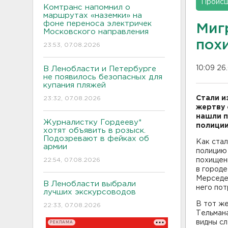
Проис
Комтранс напомнил о
маршрутах «наземки» на
фоне переноса электричек
Миг
Московского направления
пох
23:53, 07.08.2026
10:09 26
В Ленобласти и Петербурге
не появилось безопасных для
купания пляжей
Стали и
23:32, 07.08.2026
жертву 
нашли п
Журналистку Гордееву*
полиции
хотят объявить в розыск.
Подозревают в фейках об
Как стал
армии
полицию
22:54, 07.08.2026
похищени
в городе
Мерседес
В Ленобласти выбрали
него пот
лучших экскурсоводов
В тот же
22:33, 07.08.2026
Тельмана
видны с
РЕКЛАМА