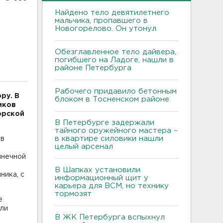
Найдено тело девятилетнего
мальчика, пропавшего в
Новогорелово. Он утонул
Обезглавленное тело дайвера,
погибшего на Ладоге, нашли в
районе Петербурга
Рабочего придавило бетонным
ру. В
блоком в Тосненском районе
иков
орской
В Петербурге задержали
тайного оружейного мастера –
в квартире силовики нашли
 в
целый арсенал
лнечной
В Шапках установили
ника, с
информационный щит у
карьера для ВСМ, но технику
тормозят
е
ыли
В ЖК Петербурга вспыхнул