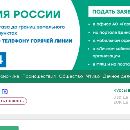
кономика
Происшествия
Общество
Чтиво
Дачное дел
Курсы 
USD ЦБ
ть новость
EUR ЦБ