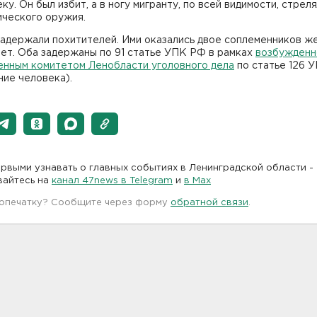
ку. Он был избит, а в ногу мигранту, по всей видимости, стреля
ического оружия.
задержали похитителей. Ими оказались двое соплеменников ж
лет. Оба задержаны по 91 статье УПК РФ в рамках
возбужденн
енным комитетом Ленобласти уголовного дела
по статье 126 
ие человека).
рвыми узнавать о главных событиях в Ленинградской области -
вайтесь на
канал 47news в Telegram
и
в Maх
 опечатку? Сообщите через форму
обратной связи
.