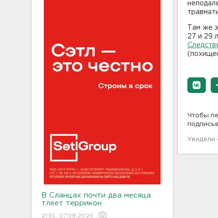
неподале
травмат
Там же 
27 и 29 
Следств
(похищен
Чтобы пе
подписы
Увидели
В Сланцах почти два месяца
тлеет террикон
21:55, 07.08.2026