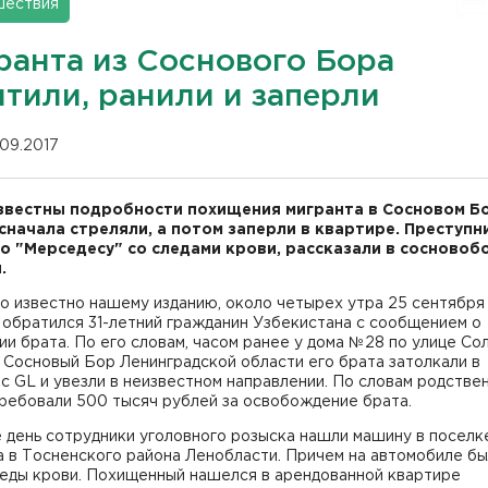
шествия
ранта из Соснового Бора
итили, ранили и заперли
.09.2017
звестны подробности похищения мигранта в Сосновом Бо
сначала стреляли, а потом заперли в квартире. Преступн
о "Мерседесу" со следами крови, рассказали в сосновоб
.
о известно нашему изданию, около четырех утра 25 сентября
 обратился 31-летний гражданин Узбекистана с сообщением о
и брата. По его словам, часом ранее у дома №28 по улице Со
 Сосновый Бор Ленинградской области его брата затолкали в
 GL и увезли в неизвестном направлении. По словам родствен
ребовали 500 тысяч рублей за освобождение брата.
 день сотрудники уголовного розыска нашли машину в поселк
 в Тосненского района Ленобласти. Причем на автомобиле б
леды крови. Похищенный нашелся в арендованной квартире