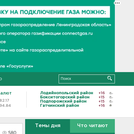
о
валют
Лодейнопольский район
+16
Бокситогорский район
+15
82.17
Подпорожский район
+15
94.84
Гатчинский район
+16
Темы дня
Что читают
580