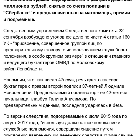
миллионов рублей, снятых со счета полиции в
"Сбербанке" и предназначенных на матпомощь, премии
и подъемные.
Следственным управлением Следственного комитета 22
сентября возбуждено уголовное дело по части 4 статьи 160
УК - "присвоение, совершенное группой лиц по
предварительному сговору, с использованием служебного
положения, в особо крупном размере" в отношении главного
и ведущего бухгалтеров ОМВД по Волховскому
район Ленобласти.
Напомним, что, как писал 47news, речь идет о кассире-
бухгалтере с правом второй подписи 37-летней Людмиле
Новоселовой. Предполагаемый организатор - ее 42-летняя
начальница главбух Галина Анисимова. По
предварительным данным, последняя ударилась в бега.
По версии следствия, подозреваемые с июля 2015 года по
август 2017 года, "используя должностное положение и
служебные полномочия, совершили хищение путем
присвоения вверенных им денежных средств в сумме свыше