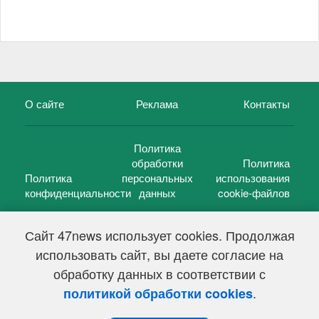
О сайте
Реклама
Контакты
Политика
обработки
Политика
Политика
персональных
использования
конфиденциальности
данных
cookie-файлов
Сайт 47news использует cookies. Продолжая
использовать сайт, вы даете согласие на
©
47 новостей (47 news)
2005 — 2026 г.
обработку данных в соответствии с
Свидетельство о регистрации СМИ Эл № ФС 77-39848, выдано
Федеральной службой по надзору в сфере связи,
.
политикой обработки cookies
информационных технологий и массовых коммуникаций
(Роскомнадзор) от 18 мая 2010г.