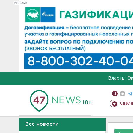
РЕКЛАМА
Власть
Э
18+
Сдела
Все новости