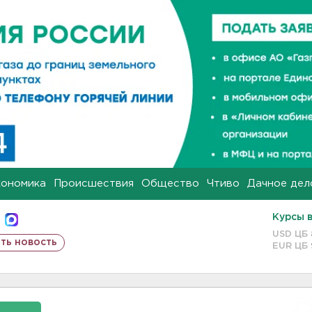
кономика
Происшествия
Общество
Чтиво
Дачное дел
Курсы 
USD ЦБ
ть новость
EUR ЦБ