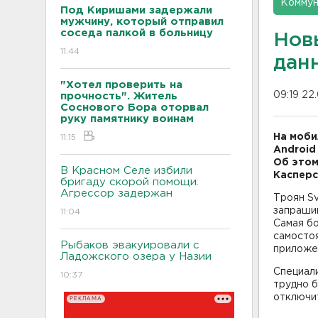
Коммун
Под Киришами задержали
мужчину, который отправил
соседа палкой в больницу
Нов
11:44
дан
"Хотел проверить на
09:19 22
прочность". Житель
Соснового Бора оторвал
руку памятнику воинам
На моби
11:15
Android
Об это
В Красном Селе избили
Касперс
бригаду скорой помощи.
Агрессор задержан
Троян Sv
запраши
11:04
Самая б
самосто
Рыбаков эвакуировали с
приложе
Ладожского озера у Назии
Специал
10:37
трудно б
отключит
РЕКЛАМА