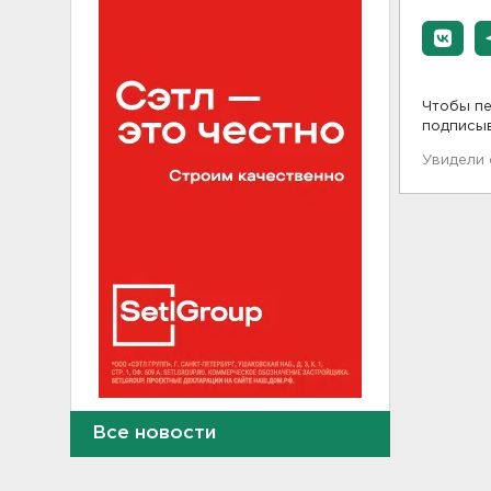
Чтобы пе
подписы
Увидели
В Кингисеппе уборщицу
Все новости
задержали за кражу денег и
украшений
10:17