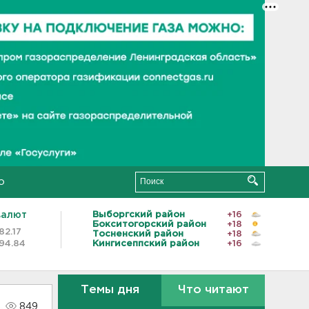
о
валют
Выборгский район
+16
Бокситогорский район
+18
82.17
Тосненский район
+18
94.84
Кингисеппский район
+16
Темы дня
Что читают
849