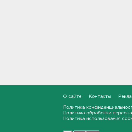
Инспекторы проверят
водителей на трезвость в
Петербурге и Ленобласти
09:54
Почти 400 за ночь, почти 90 -
за утро - беспилотники
атакуют регионы России
09:23
Комтранс напомнил о
маршрутах «наземки» на
фоне переноса электричек
Московского направления
23:53, 07.08.2026
О сайте
Контакты
Рекла
Политика конфиденциальнос
В Ленобласти и Петербурге
Политика обработки персона
не появилось безопасных для
Политика использования coo
купания пляжей
23:32, 07.08.2026