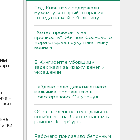
Под Киришами задержали
мужчину, который отправил
соседа палкой в больницу
"Хотел проверить на
прочность". Житель Соснового
Бора оторвал руку памятнику
воинам
емы
В Кингисеппе уборщицу
карт.
задержали за кражу денег и
украшений
Найдено тело девятилетнего
мальчика, пропавшего в
и.
Новогорелово. Он утонул
мма –
вских
Обезглавленное тело дайвера,
погибшего на Ладоге, нашли в
айне
районе Петербурга
пытки
Рабочего придавило бетонным