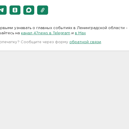
рвыми узнавать о главных событиях в Ленинградской области -
вайтесь на
канал 47news в Telegram
и
в Maх
 опечатку? Сообщите через форму
обратной связи
.