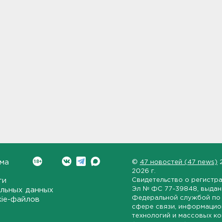
ма
©
47 новостей (47 news)
2026 г.
ти
Свидетельство о регистр
Эл № ФС 77-39848
, выда
льных данных
Федеральной службой по 
kie-файлов
сфере связи, информаци
технологий и массовых к