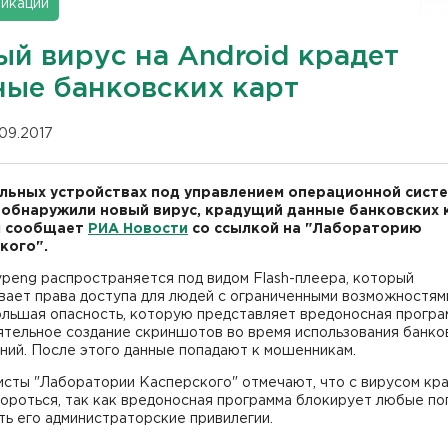
икации
ый вирус на Android крадет
ные банковских карт
.09.2017
льных устройствах под управлением операционной сист
 обнаружили новый вирус, крадущий данные банковских 
м сообщает
РИА Новости
со ссылкой на "Лабораторию
кого".
peng распространяется под видом Flash-плеера, который
вает права доступа для людей с ограниченными возможностям
ольшая опасность, которую представляет вредоносная програ
ятельное создание скриншотов во время использования банко
ний. После этого данные попадают к мошенникам.
исты "Лаборатории Касперского" отмечают, что с вирусом кр
ороться, так как вредоносная программа блокирует любые по
ь его администраторские привилегии.