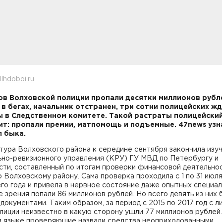
lhdoboi.ru
ов Волховской полиции пропали десятки миллионов рубл
 в бегах, начальник отстранен, три сотни полицейских ж
 в Следственном комитете. Такой растраты полицейски
ит: пропали премии, матпомощь и подъемные. 47news узн
 быка.
ура Волховского района к середине сентября закончила изуч
ьно-ревизионного управления (КРУ) ГУ МВД по Петербургу и
сти, составленный по итогам проверки финансовой деятельно
Волховскому району. Сама проверка проходила с 1 по 31 июл
о года и привела в нервное состояние даже опытных специал
е зрения попали 86 миллионов рублей. Но всего девять из них 
документами. Таким образом, за период с 2015 по 2017 год с л
лиции неизвестно в какую сторону ушли 77 миллионов рублей.
м языке проверяющие назвали средства неоприходованными.