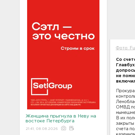
Фото: Ful
Со счет
Главбух
допросы
не помн
включил
Прокурат
контрол
Ленобла
ОМВД по 
нынешнег
Женщина прыгнула в Неву на
В их пол
востоке Петербурга
закрыты 
21:41, 08.08.2026
счета по
казенно