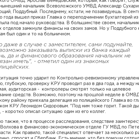
ого ОМВД: Ярослав Бенедовский, который, как говорят, служ
 нынешний начальник Всеволожского УМВД Александр Сухари
щий, Поддубный. Последнему, кстати, не позавидуешь. В сен
 года вышел приказ Главка о переподчинении бухгалтерий из
ыла под начало руководства. В большинстве своем, начальни
 отделов замкнули финансы на своих замов. Но у Поддубного 
зам был один и то на больничном.
о даже в случае с заместителем, сами подумайте,
возможно заказывать выписки из банка каждый
нь, да и финансового образования начальник не
язан иметь", - отметил один из знакомых
лицейских.
ситуация точно ударит по Контрольно-ревизионному управлен
, глубокую, проверку КРУ проводит раз в два года, а между н
ая, аудиторская - контролеры смотрят только на целевое
вание средств. Возможно, поэтому на прошлой неделе в ОМВ
ому району приехала делегация из полицейского Главка во гл
ком КРУ Леонидом Сидоровым. "Под ним тоже горит. Такой ды
, - коротко описал ситуацию один из его коллег.
 также, что в процессе расследования, следствие заинтерес
 Волхова в финансово-экономическом отделе ГУ МВД по Пет
асти. Как правило, такой специалист отвечает за несколько р
нно, спросят и Сбербанк. Есть мнение, что без помощи сотру