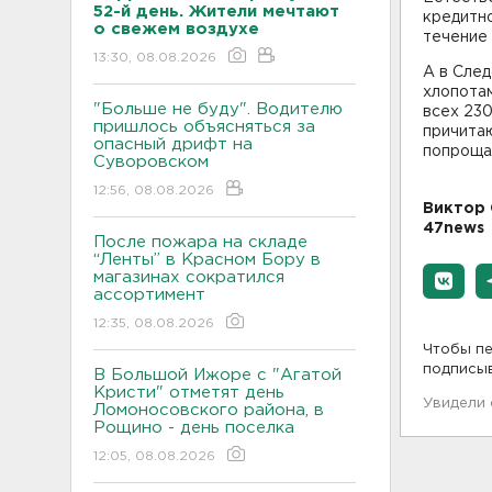
52-й день. Жители мечтают
кредитн
о свежем воздухе
течение 
13:30, 08.08.2026
А в Сле
хлопотам
"Больше не буду". Водителю
всех 23
пришлось объясняться за
причитаю
опасный дрифт на
попрощал
Суворовском
12:56, 08.08.2026
Виктор 
47news
После пожара на складе
“Ленты” в Красном Бору в
магазинах сократился
ассортимент
12:35, 08.08.2026
Чтобы пе
подписы
В Большой Ижоре с "Агатой
Кристи" отметят день
Увидели
Ломоносовского района, в
Рощино - день поселка
12:05, 08.08.2026