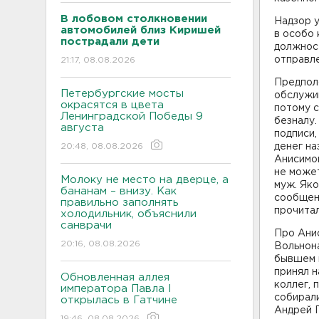
В лобовом столкновении
Надзор у
автомобилей близ Киришей
в особо
пострадали дети
должнос
отправл
21:17, 08.08.2026
Предполо
Петербургские мосты
обслужи
окрасятся в цвета
потому с
Ленинградской Победы 9
безналу.
августа
подписи
20:48, 08.08.2026
денег на
Анисимов
не может
Молоку не место на дверце, а
муж. Яко
бананам – внизу. Как
сообщени
правильно заполнять
прочита
холодильник, объяснили
санврачи
Про Анис
20:16, 08.08.2026
Вольнона
бывшем н
принял н
Обновленная аллея
коллег, 
императора Павла I
собирал
открылась в Гатчине
Андрей П
19:46, 08.08.2026