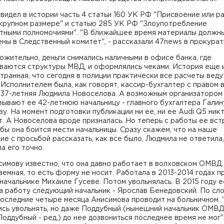
видел в истории часть 4 статьи 160 УК РФ "Присвоение или р
 крупном размере" и статью 285 УК РФ "Злоупотребление
тными полномочиями". "В ближайшее время материалы должн
ены в Следственный комитет", - рассказали 47news в проку
жительно, деньги снимались наличными в офисе банка, где
ваются структуры МВД, и оформлялись чеками. История еще 
транная, что сегодня в полиции практически все расчеты веду
 Исполнителем была, как говорят, кассир-бухгалтер с правом 
, 37-летняя Людмила Новоселова. А возможным организатором
зывают ее 42-летнюю начальницу - главного бухгалтера Галин
у. На момент подготовки публикации ни ее, ни ее Audi Q5 ник
. А Новоселова вроде призналась. Но теперь с работы ее вс
бы она боится мести начальницы. Сразу скажем, что на наше
е с просьбой рассказать, как все было, Людмила не ответила,
ла его точно.
имову известно, что она давно работает в волховском ОМВД.
емная, то есть форму не носит. Работала в 2013-2014 годах п
ачальнике Михаиле Гусеве. Потом увольнялась. В 2015 году е
а работу следующий начальник - Ярослав Бенедовский. По сл
последние четыре месяца Анисимова проводит на больничном. 
ись увольнять, но даже Поддубный (нынешний начальник ОМВ
оддубный - ред.) до нее дозвониться последнее время не мог",