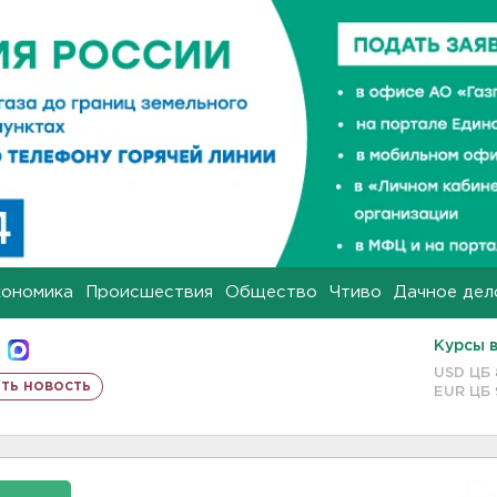
кономика
Происшествия
Общество
Чтиво
Дачное дел
Курсы 
USD ЦБ
ть новость
EUR ЦБ