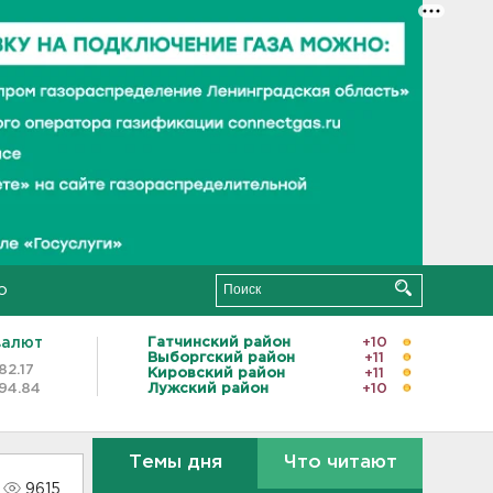
о
валют
Гатчинский район
+10
Выборгский район
+11
82.17
Кировский район
+11
94.84
Лужский район
+10
Темы дня
Что читают
9615