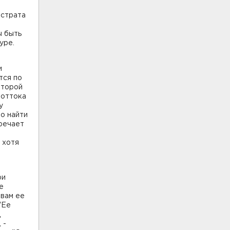
астрата
ы быть
ратуре.
и
тся по
второй
 оттока
у
то найти
тречает
 хотя
ри
е
овам ее
"Ее
Д
 -