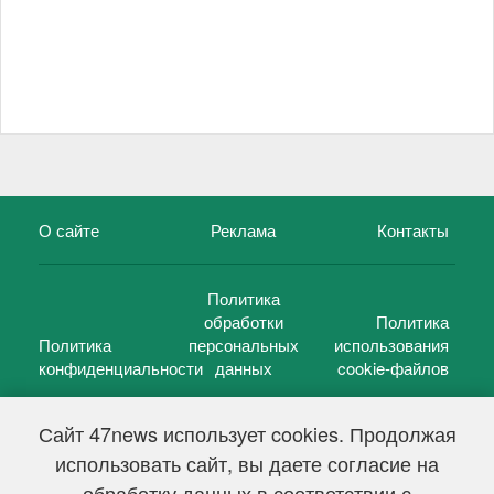
О сайте
Реклама
Контакты
Политика
обработки
Политика
Политика
персональных
использования
конфиденциальности
данных
cookie-файлов
Сайт 47news использует cookies. Продолжая
использовать сайт, вы даете согласие на
©
47 новостей (47 news)
2005 — 2026 г.
обработку данных в соответствии с