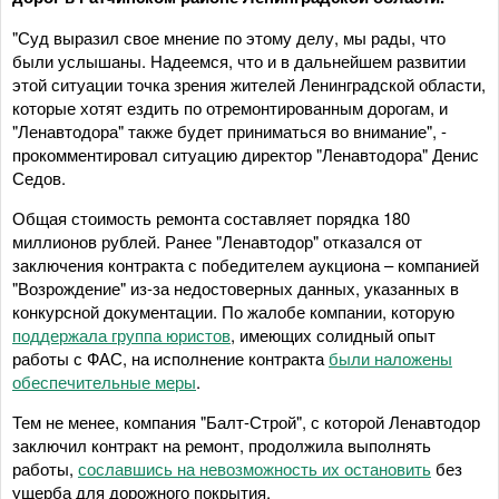
"Суд выразил свое мнение по этому делу, мы рады, что
были услышаны. Надеемся, что и в дальнейшем развитии
этой ситуации точка зрения жителей Ленинградской области,
которые хотят ездить по отремонтированным дорогам, и
"Ленавтодора" также будет приниматься во внимание", -
прокомментировал ситуацию директор "Ленавтодора" Денис
Седов.
Общая стоимость ремонта составляет порядка 180
миллионов рублей. Ранее "Ленавтодор" отказался от
заключения контракта с победителем аукциона – компанией
"Возрождение" из-за недостоверных данных, указанных в
конкурсной документации. По жалобе компании, которую
поддержала группа юристов
, имеющих солидный опыт
работы с ФАС, на исполнение контракта
были наложены
обеспечительные меры
.
Тем не менее, компания "Балт-Строй", с которой Ленавтодор
заключил контракт на ремонт, продолжила выполнять
работы,
сославшись на невозможность их остановить
без
ущерба для дорожного покрытия.