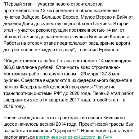
"Первый этап – участок нового строительства
протяженностью 12 км пролегает в обход населенных
пунктов Зайцево, Большое Верево, Малое Верево и Вайя от
деревни Дони до существующего обхода Гатчины. Второй
этап – участок реконструкции протяженностью 14 км, от
обхода Гатчины до населенного пункта Большие Колпаны.
Работы на втором этапе предполагают расширение дороги
до трех полос в каждую сторону", - пояснил Ермилов.
Общая стоимость работ I этапа составляет 14 миллиардов
386,8 миллиона рублей. Стоимость всех строительно-
монтажных работ по двум этапам – 26 млрд 137,8 млн
рублей. Средства выделяются из федерального бюджета в
рамках Федеральной целевой программы "Развитие
транспортной системы РФ" до 2020 года. Первый этап работ
завершится уже в IV квартале 2017 года, второй этап – в
2019 году.
Ранее сообщалось, что строительство нового Киевского
шоссе началось весной 2014 года. Проект новой трассы был
разработан компанией "Дорпроект". Новая магистраль будет
располагаться
восточнее железной дороги на Лугу
.