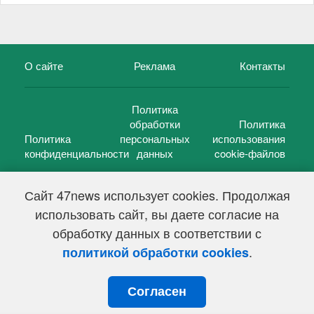
О сайте
Реклама
Контакты
Политика
обработки
Политика
Политика
персональных
использования
конфиденциальности
данных
cookie-файлов
Сайт 47news использует cookies. Продолжая
использовать сайт, вы даете согласие на
©
47 новостей (47 news)
2005 — 2026 г.
обработку данных в соответствии с
Свидетельство о регистрации СМИ Эл № ФС 77-39848, выдано
Федеральной службой по надзору в сфере связи,
.
политикой обработки cookies
информационных технологий и массовых коммуникаций
(Роскомнадзор) от 18 мая 2010г.
Согласен