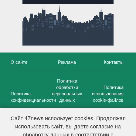
О сайте
Реклама
Контакты
Политика
обработки
Политика
Политика
персональных
использования
конфиденциальности
данных
cookie-файлов
Сайт 47news использует cookies. Продолжая
использовать сайт, вы даете согласие на
©
47 новостей (47 news)
2005 — 2026 г.
обработку данных в соответствии с
Свидетельство о регистрации СМИ Эл № ФС 77-39848, выдано