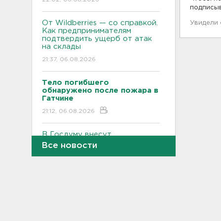
подписы
От Wildberries — со справкой.
Увидели
Как предпринимателям
подтвердить ущерб от атак
на склады
21:37, 06.08.2026
Тело погибшего
обнаружено после пожара в
Гатчине
21:12, 06.08.2026
В Госдуму внесут
законопроект об отмене ЕГЭ
Все новости
в России
21:02, 06.08.2026
Волонтеры "ЛизаАлерт"
нашли 320 человек за месяц в
Ленобласти и Петербурге
20:40, 06.08.2026