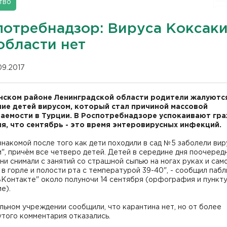
тво
потребнадзор: Вируса Коксаки
области нет
09.2017
нском районе Ленинградской области родители жалуютс
ие детей вирусом, который стал причиной массовой
аемости в Турции. В Роспотребнадзоре успокаивают гра
я, что сентябрь - это время энтеровирусных инфекций.
знакомой после того как дети походили в сад №5 заболели ви
", причём все четверо детей. Детей в середине дня поочеред
ни снимали с занятий со страшной сыпью на ногах руках и сам
в горле и полости рта с температурой 39-40", - сообщил пабл
ВКонтакте" около полуночи 14 сентября (орфография и пункт
ие).
ьном учреждении сообщили, что карантина нет, но от более
утого комментария отказались.