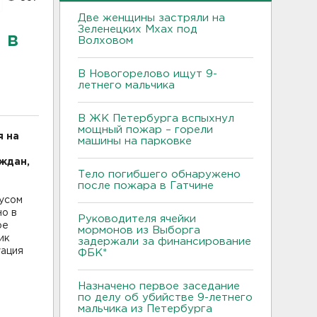
Две женщины застряли на
Зеленецких Мхах под
 в
Волховом
В Новогорелово ищут 9-
летнего мальчика
В ЖК Петербурга вспыхнул
мощный пожар – горели
я на
машины на парковке
ждан,
Тело погибшего обнаружено
после пожара в Гатчине
русом
но в
Руководителя ячейки
ое
мормонов из Выборга
ик
задержали за финансирование
уация
ФБК*
Назначено первое заседание
по делу об убийстве 9-летнего
мальчика из Петербурга