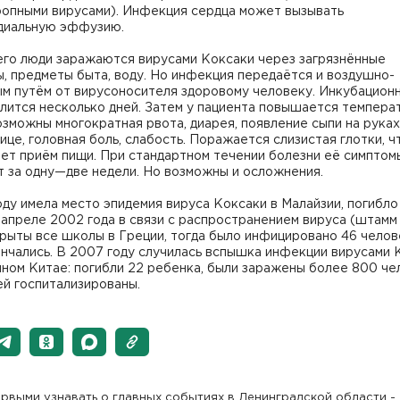
ропными вирусами). Инфекция сердца может вызывать
диальную эффузию.
его люди заражаются вирусами Коксаки через загрязнённые
, предметы быта, воду. Но инфекция передаётся и воздушно-
ым путём от вирусоносителя здоровому человеку. Инкубацион
лится несколько дней. Затем у пациента повышается темпера
озможны многократная рвота, диарея, появление сыпи на руках,
лице, головная боль, слабость. Поражается слизистая глотки, ч
ет приём пищи. При стандартном течении болезни её симптом
т за одну—две недели. Но возможны и осложнения.
оду имела место эпидемия вируса Коксаки в Малайзии, погибло
 апреле 2002 года в связи с распространением вируса (штамм
рыты все школы в Греции, тогда было инфицировано 46 челов
нчались. В 2007 году случилась вспышка инфекции вирусами 
ном Китае: погибли 22 ребенка, были заражены более 800 че
й госпитализированы.
рвыми узнавать о главных событиях в Ленинградской области -