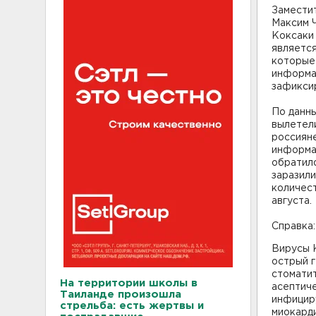
Замести
Максим 
Коксаки 
являетс
которые
информац
зафиксир
По данн
вылетели
россияне
информац
обратило
заразили
количес
августа.
Справка:
Вирусы 
острый 
стоматит
На территории школы в
асептиче
Таиланде произошла
инфицир
стрельба: есть жертвы и
миокарди