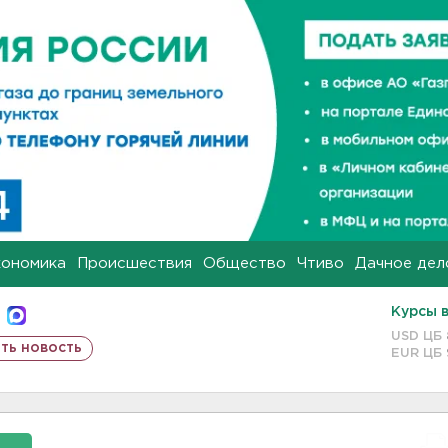
кономика
Происшествия
Общество
Чтиво
Дачное дел
Курсы 
USD ЦБ
ть новость
EUR ЦБ