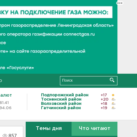
о
валют
Подпорожский район
+17
Тосненский район
+20
81.41
Волховский район
+18
94.06
Гатчинский район
+19
Темы дня
Что читают
857