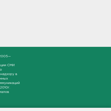
2005—
ации СМИ
но
надзору в
онных
оммуникаций
 2010г.
иалов
ской и