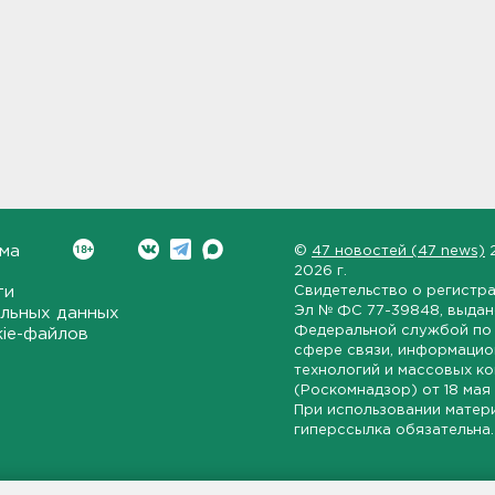
ма
©
47 новостей (47 news)
2026 г.
ти
Свидетельство о регистр
Эл № ФС 77-39848
, выда
льных данных
Федеральной службой по 
kie-файлов
сфере связи, информаци
технологий и массовых к
(Роскомнадзор) от
18 мая
При использовании матер
гиперссылка обязательна.
ет-издание, направленное на всестороннее освещение политиче