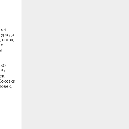
ный
тура до
 ногах,
то
ы
 30
 B)
ек,
Коксаки
ловек,