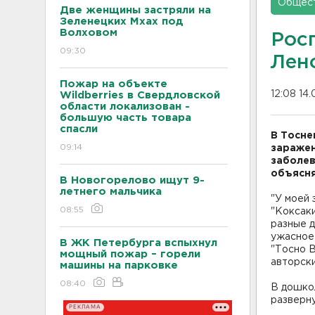
Общес
Две женщины застряли на
Зеленецких Мхах под
Волховом
Рос
09:30
Лен
Пожар на объекте
12:08 14.
Wildberries в Свердловской
области локализован -
большую часть товара
спасли
В Тосне
09:14
заражен
заболев
объясня
В Новогорелово ищут 9-
летнего мальчика
"У моей 
08:55
"Коксаки
разные д
ужасное 
В ЖК Петербурга вспыхнул
"Тосно 
мощный пожар – горели
авторск
машины на парковке
08:40
В дошкол
разверн
РЕКЛАМА