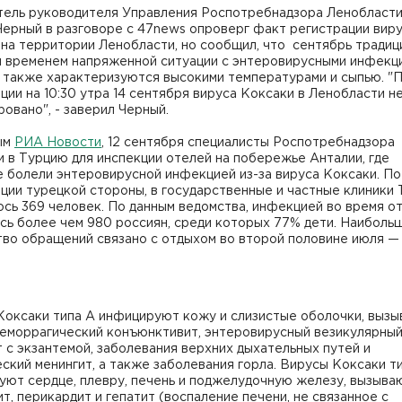
тель руководителя Управления Роспотребнадзора Ленобласт
Черный в разговоре с 47news опроверг факт регистрации вир
на территории Ленобласти, но сообщил, что сентябрь традиц
я временем напряженной ситуации с энтеровирусными инфекц
 также характеризуются высокими температурами и сыпью. "
ии на 10:30 утра 14 сентября вируса Коксаки в Ленобласти н
овано", - заверил Черный.
ым
РИА Новости
, 12 сентября специалисты Роспотребнадзора
 в Турцию для инспекции отелей на побережье Анталии, где
 болели энтеровирусной инфекцией из-за вируса Коксаки. По
ии турецкой стороны, в государственные и частные клиники 
сь 369 человек. По данным ведомства, инфекцией во время о
сь более чем 980 россиян, среди которых 77% дети. Наиболь
тво обращений связано с отдыхом во второй половине июля —
Коксаки типа A инфицируют кожу и слизистые оболочки, выз
геморрагический конъюнктивит, энтеровирусный везикулярны
 с экзантемой, заболевания верхних дыхательных путей и
ский менингит, а также заболевания горла. Вирусы Коксаки т
уют сердце, плевру, печень и поджелудочную железу, вызыва
т, перикардит и гепатит (воспаление печени, не связанное с