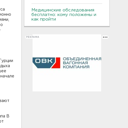
и
уса
Медицинские обследования
ионно
бесплатно: кому положены и
как пройти
иями,
По
е
РЕКЛАМА
Турции
тдыха
шее
 начале
ывают
й
ипа В
ют