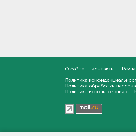
Стало известно, во сколько
обойдется собрать ребенка в
школу на ресейле
20:18, 06.08.2026
В Ленобласти обнаружили
могильник эпохи неолита
19:55, 06.08.2026
О сайте
Контакты
Рекла
"Духота, комары, слепни". В
Ленобласти с трудом, но
находят грибы и ягоды в лесу
Политика конфиденциальнос
Политика обработки персона
19:36, 06.08.2026
Политика использования coo
Ученые пришли к выводу, что
дача или проживание рядом с
парком спасает от этой
болезни
19:07, 06.08.2026
47news.ru — независимое интерн